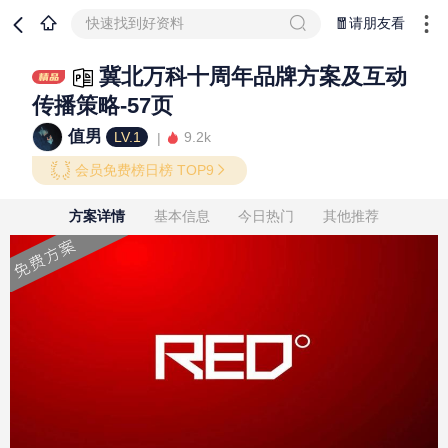
快速找到好资料
🧧请朋友看
冀北万科十周年品牌方案及互动
传播策略-57页
值男
LV.1
9.2k
会员免费榜日榜 TOP9
方案详情
基本信息
今日热门
其他推荐