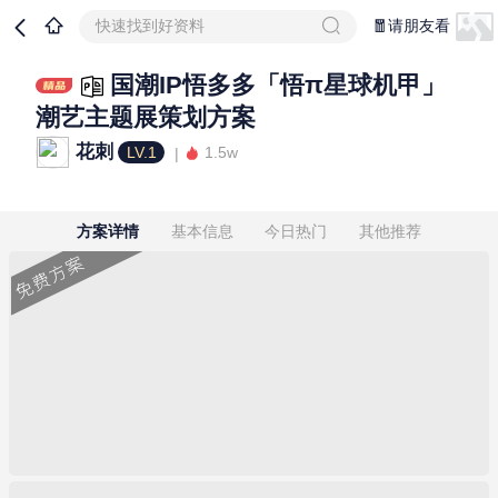
快速找到好资料
🧧请朋友看
国潮IP悟多多「悟π星球机甲」
潮艺主题展策划方案
花刺
LV.1
1.5w
方案详情
基本信息
今日热门
其他推荐