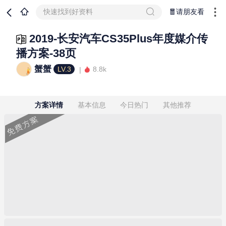
快速找到好资料
🧧请朋友看
2019-长安汽车CS35Plus年度媒介传
播方案-38页
蟹蟹
LV.3
8.8k
方案详情
基本信息
今日热门
其他推荐