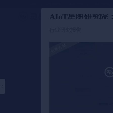
方案库
📂分类合集
🔥热门合集
🎈小红书合集
AIoT星图研究
策划方案
行业研究报告