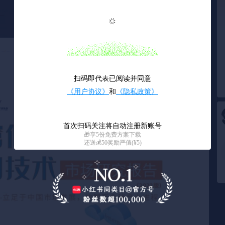
0
/ 84
扫码即代表已阅读并同意
《用户协议》
和
《隐私政策》
首次扫码关注将自动注册新账号
🎁享5份免费方案下载
还送💰50奖励严值(¥5)