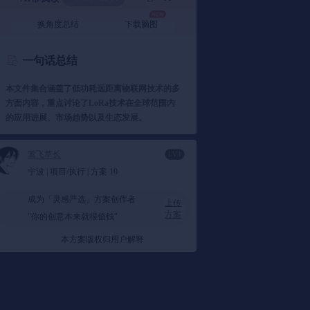
换角度总结
下载脑图
一句话总结
本文件集合涵盖了低功耗远距离物联网技术的多
方面内容，重点讨论了LoRa技术在全球范围内
的应用进展、市场趋势以及生态发展。
莺飞草长
LV.1
要点总结
宁波 | 项目/执行 | 方案 10
1️⃣ LoRa技术概述
成为「灵感严选」方案创作者
上传
方案
"你的创意本来就很值钱"
LoRa作为一种低功耗远距离通信技术，因其
覆盖范围广、功耗低、成本效益高的特点，
本方案版权归用户解释
在全球范围内得到广泛应用。
例如，LoRa在
智能表计、智慧农业、智慧城市等领域的应
用表现出色，特别是在远程数据传输方面，
满足了诸多行业的需求。