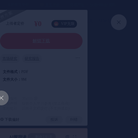
⏳暑假送半年
真实评价
灵感严选 ｜ 快速找到好资料
术市场研究报告
🧧
加入会员
上传方案
快速登录
¥0
上传者定价
VIP无限
解锁下载
市场研究
研究报告
文件格式：
PDF
文件大小：
9M
方案编号： 30a555
版权声明： 仅供个人学习参考 (禁止商用)
支付提示： 以电子文档交付 (不支持退款)
下载偏好
投诉
纠错
剩余1次/天
AI帮我读