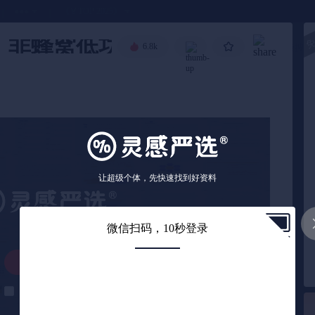
●●●
《🏅TOP 2025》
院：非蜂窝低功耗远距离物联网技
6.8k
高级搜索
让超级个体，先快速找到好资料
微信扫码，10秒登录
解锁下载
解锁后自动下载