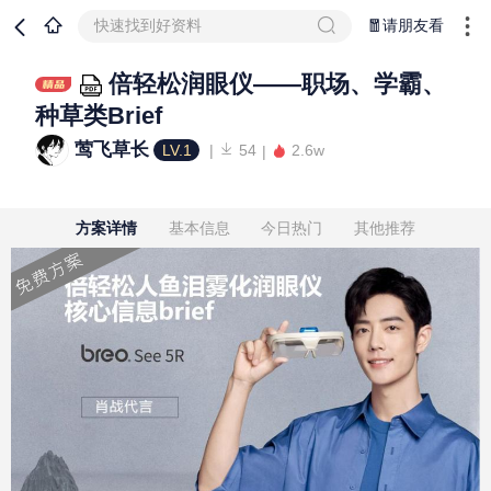
快速找到好资料
🧧请朋友看
倍轻松润眼仪——职场、学霸、
种草类Brief
莺飞草长
LV.1
54
2.6w
方案详情
基本信息
今日热门
其他推荐