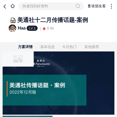
快速找到好资料
🧧请朋友看
美通社十二月传播话题-案例
Haa
LV.1
8.8k
方案详情
基本信息
今日热门
其他推荐