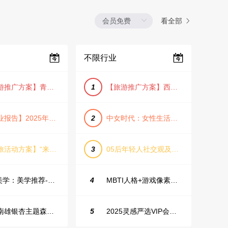
看全部
不限行业
【旅游推广方案】青岛城市活力与山海魅力旅游推广方案（PPT格式）
1
【旅游推广方案】西安城市旅游介绍PPT（古风/文化/历史）
【行业报告】2025年Q1证券行业薪酬趋势分析
2
中女时代：女性生活方式及消费洞察
【文旅活动方案】“来和月亮撞个满怀”文旅景区中秋露营音乐会团建拓展方案
3
05后年轻人社交观及行为研究2025
IME美学：美学推荐-飞猪旅行春节营销通案
4
MBTI人格+游戏像素风主题企业年会
韶关南雄银杏主题森林公园总体设计概念规划方案
5
2025灵感严选VIP会员手册【向团队介绍/采购报销用】