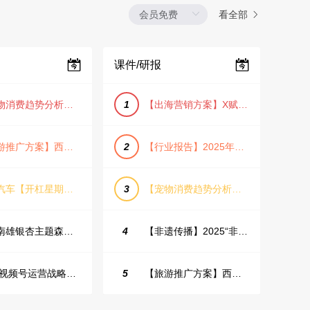
看全部
课件/研报
【宠物消费趋势分析方案】2025年宠物市场消费报告（创意风/橙色风/数据驱动）
1
【出海营销方案】X赋能全球决策链成就中国科技品牌2025年营销方案（PDF格式）
【旅游推广方案】西安城市旅游介绍PPT（古风/文化/历史）
2
【行业报告】2025年Q1证券行业薪酬趋势分析
蔚来汽车【开杠星期三】栏目brief
3
【宠物消费趋势分析方案】2025年宠物市场消费报告（创意风/橙色风/数据驱动）
韶关南雄银杏主题森林公园总体设计概念规划方案
4
【非遗传播】2025“非遗融入现代生活”互联网平台助力非遗传播与消费专题报告（PDF格式）
2025视频号运营战略：数据驱动增长全景指南
5
【旅游推广方案】西安城市旅游介绍PPT（古风/文化/历史）