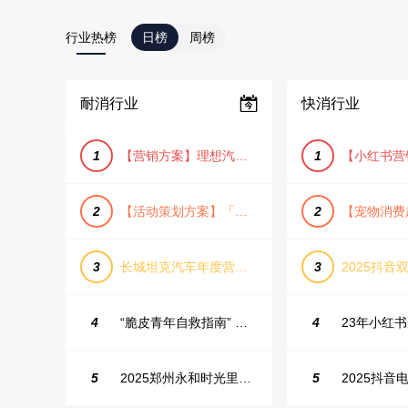
行业热榜
日榜
周榜
耐消行业
快消行业
1
【营销方案】理想汽车车主露营户外旅行保客活动策划方案
1
2
【活动策划方案】「团圆盛景」趣味中秋游园会活动策划方案
2
3
长城坦克汽车年度营销活动方案
3
2025抖音双
4
“脆皮青年自救指南” 五一城市解压生活节活动策划案
4
5
2025郑州永和时光里高校街舞大赛活动策划方案
5