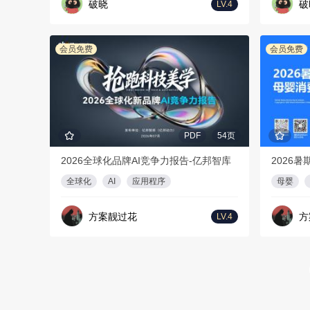
破晓
破
LV.4
会员免费
会员免费
PDF
54页
2026全球化品牌AI竞争力报告-亿邦智库
全球化
AI
应用程序
母婴
方案靓过花
方
LV.4