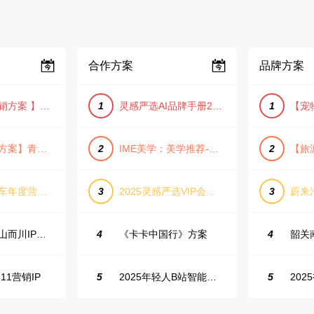
合作方案
品牌方案
【小红书营销方案 】2025小红书节日大促节点大促IP营销方案
1
灵感严选AI品牌手册2025_9.0（下载原件更清晰）
1
【旅游推广方案】青岛城市活力与山海魅力旅游推广方案（PPT格式）
2
IME美学：美学推荐-飞猪旅行春节营销通案
2
长城坦克汽车年度营销活动方案
3
2025灵感严选VIP会员手册【向团队介绍/采购报销用】
3
抖音户外山山而川IP整合营销方案
4
《卡卡中国行》方案
4
11营销IP
5
2025年轻人B站智能生活家趋势报告
5