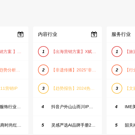
内容行业
服务行业
【小红书营销方案 】2025小红书节日大促节点大促IP营销方案
1
【出海营销方案】X赋能全球决策链成就中国科技品牌2025年营销方案（PDF格式）
1
【宠物消费趋势分析方案】2025年宠物市场消费报告（创意风/橙色风/数据驱动）
2
【非遗传播】2025“非遗融入现代生活”互联网平台助力非遗传播与消费专题报告（PDF格式）
2
11营销IP
3
【趋势报告】2024热议话题人群新趋势分析
3
23年小红书服饰行业蒲公英投放指南
4
抖音户外山山而川IP整合营销方案
4
2025抖音电商时尚红人之书
5
灵感严选AI品牌手册2025_9.0（下载原件更清晰）
5