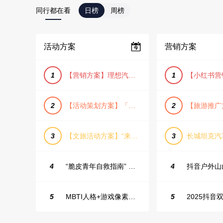
同行都在看
日榜
周榜
活动方案
营销方案
1
【营销方案】理想汽车车主露营户外旅行保客活动策划方案
1
2
【活动策划方案】「团圆盛景」趣味中秋游园会活动策划方案
2
3
【文旅活动方案】“来和月亮撞个满怀”文旅景区中秋露营音乐会团建拓展方案
3
4
“脆皮青年自救指南” 五一城市解压生活节活动策划案
4
5
MBTI人格+游戏像素风主题企业年会
5
2025抖音双