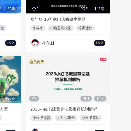
F
52页
2
PDF
146页
华与华-10万家门店赚钱生意经
运营
华与华
门店盈利模型
培训课件
小羊腿
LV.2
LV.2
会员免费
132页
PPT
14页
目方案
2026小红书流量算法及推荐机制解析
小红书运营
小红书流量
小红书算法