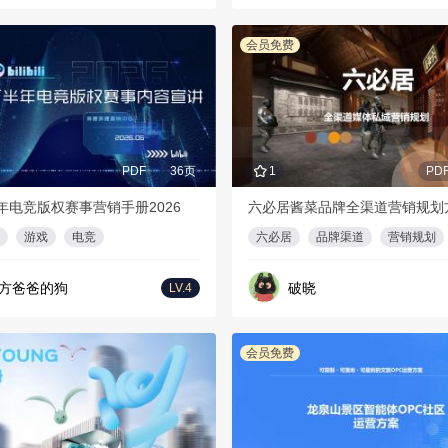
会员免费
PDF
36页
1
PD
年电竞版权赛事营销手册2026
六必居酱菜品牌全渠道营销规划
游戏
电竞
六必居
品牌渠道
营销规划
方爸爸的狗
破晓
LV.4
会员免费