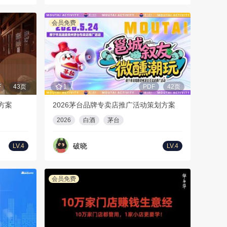
会员免费
F
43页
1
PDF
42页
方案
2026茅台品牌专卖店推广活动策划方案
2026
白酒
茅台
破晓
LV.4
LV.4
会员免费