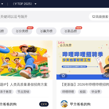
●
《🏅TOP 2025》
高级搜索
藏榜
🥇分类榜
🥇飙升榜
🥇新品榜
会员免费
PDF
25页
PD
题IP】人类高质量暑假招商方案
亲子教育
节点营销
哔哩哔哩
校园
毕业季
方爸爸的狗
甲方爸爸的狗
LV.4