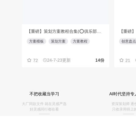
【重磅】策划方案教程合集(⭕️俱乐部会员专享免费下载)
方案模板
策划方案
方案教程
24-7-23更新
14份
72
不把收藏当学习
AI时代坚持专
大厂同款文件 就在灵感严选
资深策划师 逐
好灵感同行都在看
只收录用得上
———
———
🥇勤奋奖励榜
>
🥇上传人气榜
🧧赚奖励
>
💰
收益提现 
📝知识图谱
>
🎁上传送VIP