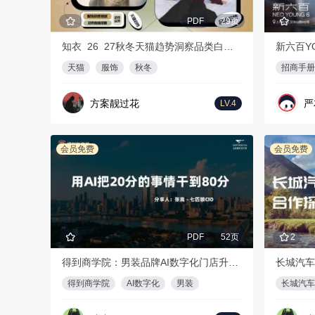
PDF
29页
知衣_26_27秋冬天猫趋势洞察品类白皮书
新六百Y
天猫
服饰
秋冬
招商手册
方案靓过花
严
LV.4
会员免费
会员免费
PDF
52页
2
得到商学院：男装品牌AI数字化门店升级方案
长城汽车
得到商学院
AI数字化
男装
长城汽车