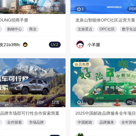
PDF
23页
1
PD
OUNG招商手册
龙泉山智能体OPC社区运营方案
购物中心
商业
文旅景点
OPC社区
数字化
友21b3f8fc
小羊腿
LV.2
会员免费
PDF
12页
1
PDF
品牌市场部可行性合作探索简案
2025中国邮政品牌服务全年项
合作探索
市场品牌
中国邮政
品牌服务
全年营销