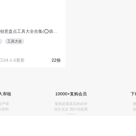
人审核
10000+复购会员
下
份严审
复购是最真实的好评
搜
的资料
信任见证 用行动投票
高
———
 >
💰推荐赚钱榜
>
>
🔔社群矩阵
>
 >
🎁
发红书送VIP
>