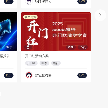
品牌摆渡人
LV.4
LV.3
会员免费
F
32页
PDF
35页
2026年上半年海外短剧及AI剧数据报告-DataEye
开门红活动方案
开门红
旺季
银行
骂我就忍着
LV.4
LV.1