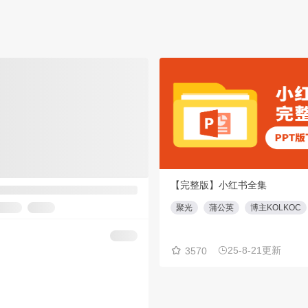
【重磅】创意盘点工具大全合集(⭕️俱乐部会员专享免费下载)
【完整版】小红书全集
工具大全
聚光
蒲公英
博主KOLKOC
24-1-5更新
22份
25-8-21更新
3570