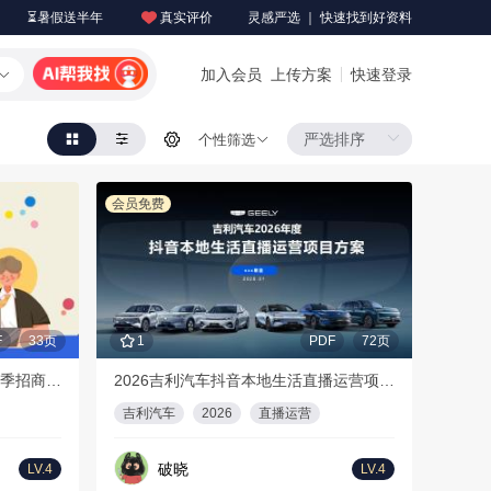
⏳暑假送半年
真实评价
灵感严选 ｜ 快速找到好资料
加入会员
上传方案
快速登录
个性筛选
会员免费
F
33页
1
PDF
72页
【更新版】2026年哔哩哔哩招聘季招商通案
2026吉利汽车抖音本地生活直播运营项目方案
吉利汽车
2026
直播运营
破晓
LV.4
LV.4