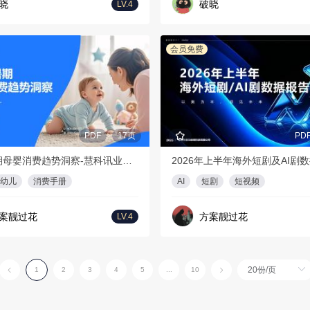
晓
破晓
LV.4
会员免费
PDF
17页
PD
2026暑期母婴消费趋势洞察-慧科讯业Wisers
幼儿
消费手册
AI
短剧
短视频
案靓过花
方案靓过花
LV.4
1
2
3
4
5
...
10