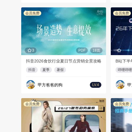
会员免费
会员免费
3
PDF
18页
抖音2026食饮行业夏日节点营销全景攻略
B站下半
抖音
夏季
暑假
哔哩哔哩
甲方爸爸的狗
甲
LV.4
会员免费
会员免费