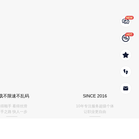
载不限速不乱码
SINCE 2016
得顺手 看得丝滑
10年专注服务超级个体
手之路 快人一步
让职业更自由
———
———
⭕️官方介绍
>
📕百科全书 (俱乐部专享)
>
👍向团队介绍
>
🎁课程回看 (俱乐部专享)
>
🔒找服务商
>
🚀权益详解 (俱乐部会员)
>