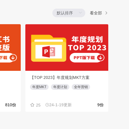
看全部
【TOP 2023】年度规划MKT方案
【TO
年度MKT
年度计划
全年营销
招商
810份
24-1-19更新
9份
25
18