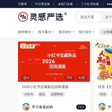
方案库
📂分类合集
🔥热门合集
🎈小红书合集
●●
策划方案
按价格分
按方案分
按活动分
按行业分
🥇收
会员免费
会员免费
4
PDF
61页
2
2026小红书宝藏新品招商通案
抖音【主
小红书
新品
品牌营销
抖音
甲方爸爸的狗
甲
LV.4