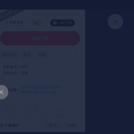
⏳暑假送半年
真实评价
灵感严选 ｜ 快速找到好资料
加入会员
上传方案
快速登录
¥0
上传者定价
VIP无限
解锁下载
极简主义
吃货
美食
文件格式：
PPT
文件大小：
35M
音乐节美食节嘉年华合集
入选合集：
购物中心暖场活动合集
方案编号： 22a3bf
版权声明： 仅供个人学习参考 (禁止商用)
支付提示： 以电子文档交付 (不支持退款)
下载偏好
投诉
纠错