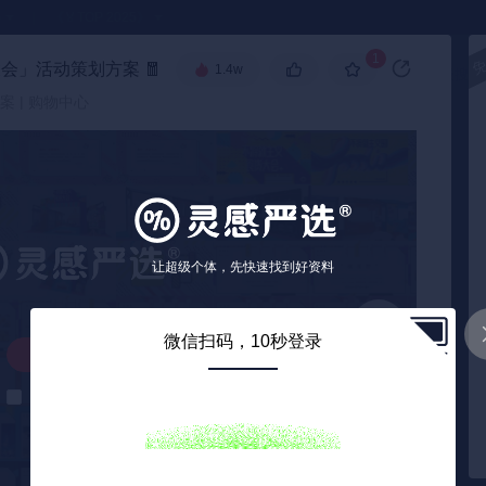
●
《🏅TOP 2025》
1
大会」活动策划方案
🧧
1.4w
高级搜索
案 | 购物中心
让超级个体，先快速找到好资料
微信扫码，10秒登录
解锁下载
解锁后自动下载
0
/ 66