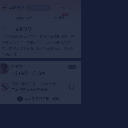
AI帮我读
剩余1次/天
换角度总结
下载脑图
一句话总结
本文件主要介绍了六个不同色彩主题的小铺，每
种颜色代表了一种生活方式以及相应的吃货类
型，同时还详细描述了各个食铺的特点、宗旨和
相关活动。
要点总结
TRISTE
LV.1
1️⃣ 食铺色彩与生活方式关联
南京 | 运营/产品 | 方案 11
白色信条：
白色代表简约干练，对应追求简
成为「灵感严选」方案创作者
洁不简单的吃货，如“不将就主义”。
上传
方案
"你的创意本来就很值钱"
粉色信条：
粉色象征浪漫可爱，适合那些喜
欢可爱风格的吃货。
本方案版权归用户解释
橙色信条：
橙色传递激情活力，吸引热爱生
活充满活力的吃货们。
蓝色信条：
蓝色意味着平静开阔，为寻找内
心宁静的吃货提供了选择。
紫色信条：
紫色体现神秘扩张，吸引寻求独