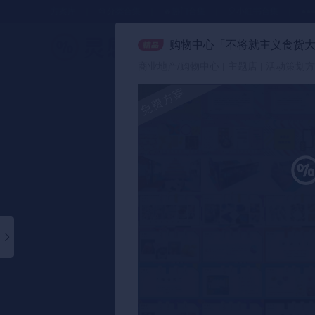
方案库
📂分类合集
🔥热门合集
🎈小红书合集
●●
购物中心「不将就主义食货
策划方案
商业地产/购物中心 | 主题店 | 活动策划方