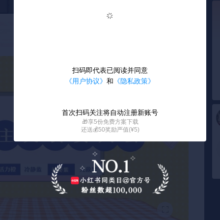
扫码即代表已阅读并同意
《用户协议》
和
《隐私政策》
首次扫码关注将自动注册新账号
🎁享5份免费方案下载
还送💰50奖励严值(¥5)