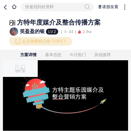
快速找到好资料
🧧请朋友看
方特年度媒介及整合传播方案
笑盈盈的银
LV.2
44
2.8w
会员免费榜日榜 TOP2
方案详情
基本信息
今日热门
其他推荐