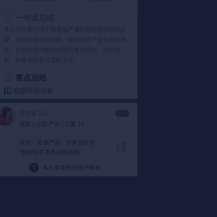
一句话总结
本文件主要介绍了商业地产项目的前策过程和步
骤，包括宏观环境分析、城市经济产业分析等内
容，旨在帮助理解如何进行项目定位、业态规
划、租金测算等方面的工作。
要点总结
1️⃣ 宏观环境分析
宏观环境分析：
宏观环境分析关注的是项目
所在地区的客流量和发展潜力。例如，成都
野猫梁上走
LV.1
即将举办大运会，这将对项目所在地产生积
成都 | 运营/产品 | 方案 13
极影响。文件中提到，如果当前地区客流量
不足，那么未来是否有增长潜力也是一个重
成为「灵感严选」方案创作者
上传
方案
"你的创意本来就很值钱"
要考量因素。
根据文件：
文件指出，宏观环境分析不仅限
本方案版权归用户解释
于现有条件，还应该预测未来的发展趋势，
比如成都大运会对当地的影响。
2️⃣ 城市经济与产业分析
城市经济与产业分析：
这部分着重于了解城