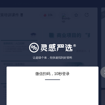
●
《🏅TOP 2025》
前策培训课件
🧧
10k
高级搜索
让超级个体，先快速找到好资料
微信扫码，10秒登录
解锁下载
解锁后自动下载
0
/ 25