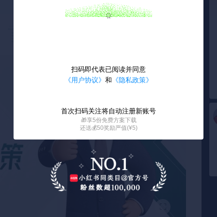
扫码即代表已阅读并同意
《用户协议》
和
《隐私政策》
首次扫码关注将自动注册新账号
🎁享5份免费方案下载
还送💰50奖励严值(¥5)