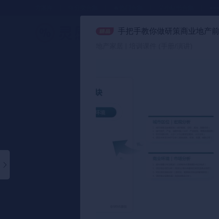
方案库
📂分类合集
🔥热门合集
🎈小红书合集
●●
手把手教你做研策商业地产
策划方案
地产家居 | 培训课件 (手册/演讲)