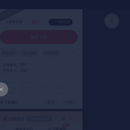
⏳暑假送半年
真实评价
灵感严选 ｜ 快速找到好资料
加入会员
上传方案
快速登录
¥0
上传者定价
VIP无限
解锁下载
商业地产
学习课件
培训课件
文件格式：
PDF
文件大小：
15M
方案编号： 219d43
版权声明： 仅供个人学习参考 (禁止商用)
支付提示： 以电子文档交付 (不支持退款)
下载偏好
投诉
纠错
AI帮我读
剩余1次/天
换角度总结
下载脑图