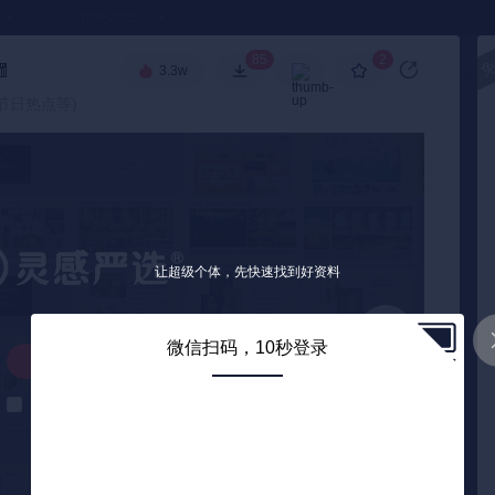
●
《🏅TOP 2025》
85
2
🧧
3.3w
高级搜索
/节日热点等)
让超级个体，先快速找到好资料
微信扫码，10秒登录
解锁下载
解锁后自动下载
0
/ 42