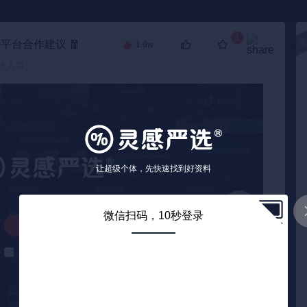
●
《🏅TOP 2025》
1
音平台合作建议
🧧
1.6w
高级搜索
植入等)
让超级个体，先快速找到好资料
微信扫码，10秒登录
解锁下载
解锁后自动下载
0
/ 29