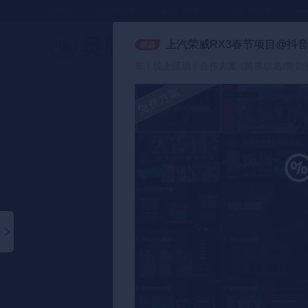
方案库
📂分类合集
🔥热门合集
🎈小红书合集
●●
上汽荣威RX3春节项目@抖
策划方案
车 | 线上活动 | 合作方案 (跨界联名/赞助