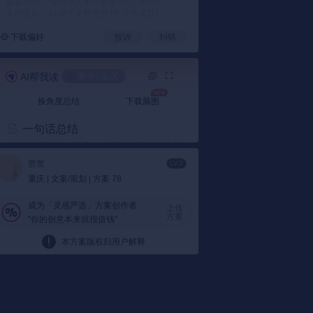
版权声明： 仅供个人学习参考 (禁止商用)
支付提示： 以电子文档交付 (不支持退款)
下载偏好
投诉
纠错
AI帮我读
剩余1次/天
换角度总结
下载脑图
一句话总结
本文件主要介绍了荣威RX3车型在抖音平台上的
推广策略，包括KOL合作、创意贴纸、挑战赛等
蟹蟹
LV.3
内容。
重庆 | 文案/策划 | 方案 78
要点总结
成为「灵感严选」方案创作者
上传
方案
1️⃣ KOL合作策略
"你的创意本来就很值钱"
KOL合作：
通过与抖音上的知名KOL合作，
本方案版权归用户解释
荣威RX3提升了品牌曝光度。比如抖音人气
女神吴佳煜和百变小生刘宇等，以“有智有
料”为主题创作新年舞蹈。
数据表明：
这种合作形式有效提高了荣威
RX3在年轻人中的认知度，也增加了用户参