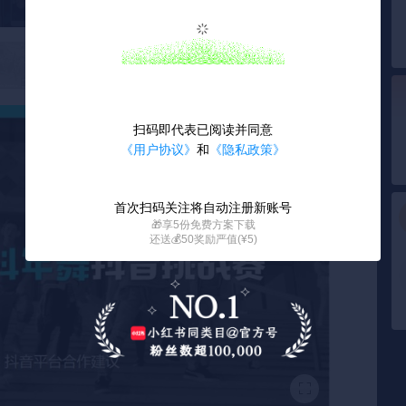
扫码即代表已阅读并同意
《用户协议》
和
《隐私政策》
首次扫码关注将自动注册新账号
🎁享5份免费方案下载
还送💰50奖励严值(¥5)