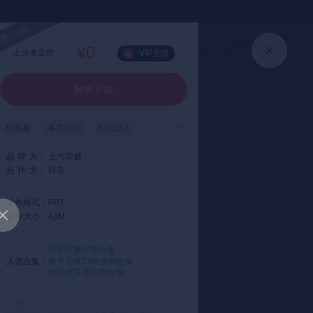
⏳暑假送半年
真实评价
灵感严选 ｜ 快速找到好资料
加入会员
上传方案
快速登录
¥0
上传者定价
VIP无限
解锁下载
短视频
春节活动
抖音达人
品
牌
方：
上汽荣威
合
作
方：
抖音
文件格式：
PPT
文件大小：
43M
抖音巨量引擎合集
入选合集：
春节元宵CNY营销合集
短视频直播带货合集
方案编号： 1da83f