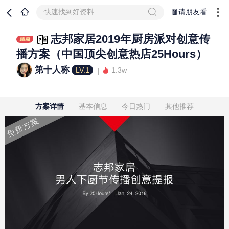
快速找到好资料
🧧请朋友看
志邦家居2019年厨房派对创意传
播方案（中国顶尖创意热店25Hours）
第十人称
LV.1
1.3w
方案详情
基本信息
今日热门
其他推荐