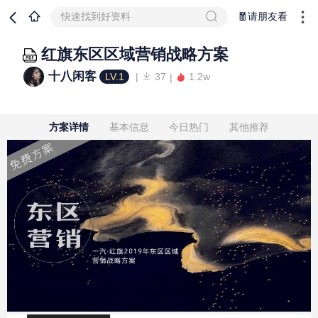
快速找到好资料
🧧请朋友看
红旗东区区域营销战略方案
十八闲客
LV.1
37
1.2w
方案详情
基本信息
今日热门
其他推荐