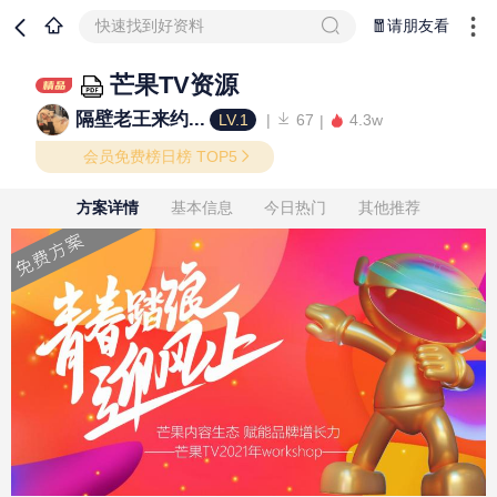
快速找到好资料
🧧请朋友看
芒果TV资源
隔壁老王来约...
LV.1
67
4.3w
会员免费榜日榜 TOP5
方案详情
基本信息
今日热门
其他推荐