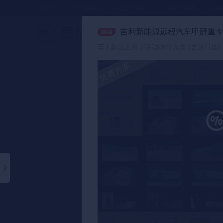
方案库
📂分类合集
🔥热门合集
🎈小红书合集
●●
吉利新能源远程汽车甲醇重
策划方案
车 | 新品上市 | 活动执行方案 (含设计图)