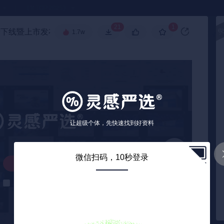
●
《🏅TOP 2025》
21
1
卡下线暨上市发布会项目
🧧
1.7w
高级搜索
让超级个体，先快速找到好资料
微信扫码，10秒登录
解锁下载
解锁后自动下载
0
/ 59