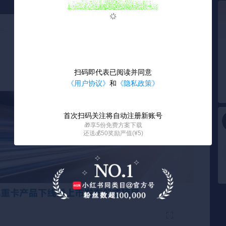
扫码即代表已阅读并同意
《用户协议》
和
《隐私政策》
首次扫码关注将自动注册新账号
🎁享5份免费方案下载
还送💰50奖励严值(¥5)