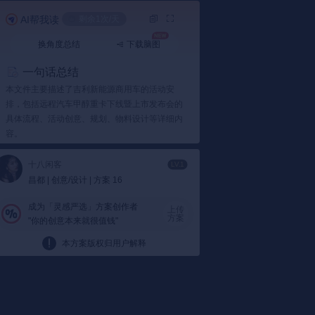
AI帮我读
剩余1次/天
换角度总结
下载脑图
一句话总结
本文件主要描述了吉利新能源商用车的活动安
排，包括远程汽车甲醇重卡下线暨上市发布会的
具体流程、活动创意、规划、物料设计等详细内
容。
要点总结
十八闲客
LV.1
1️⃣ 活动流程概览
昌都 | 创意/设计 | 方案 16
活动流程：
文件介绍了吉利新能源商用车远
成为「灵感严选」方案创作者
程汽车甲醇重卡下线暨上市发布会的详细流
上传
方案
"你的创意本来就很值钱"
程，从嘉宾接待、参观工厂到新车亮相、产
品讲解等各个环节均进行了细致安排。这就
本方案版权归用户解释
像一场精心策划的电影首映礼，每个环节都
是为了最终的“上映”做足准备。
总裁致辞：
在活动中，由商用车集团总裁周
建群致辞，表达了对未来发展的信心和期
待。这个环节就像是电影的开场白，为后续