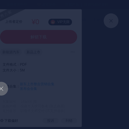
⏳暑假送半年
真实评价
灵感严选 ｜ 快速找到好资料
加入会员
上传方案
快速登录
¥0
上传者定价
VIP无限
解锁下载
新能源汽车
新品上市
新品发布会
汽车项目
文件格式：
PDF
文件大小：
5M
新车上市整合营销合集
入选合集：
发布会合集
方案编号： 16a00c
版权声明： 仅供个人学习参考 (禁止商用)
支付提示： 以电子文档交付 (不支持退款)
下载偏好
投诉
纠错