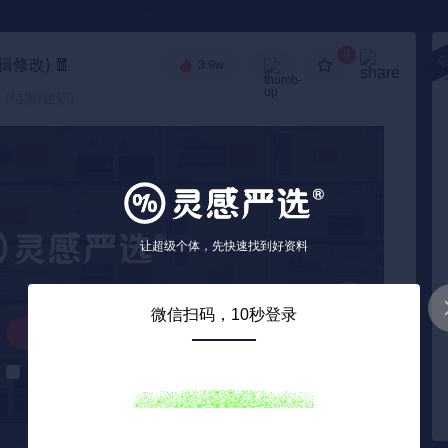
●
《🏅TOP 2025》
8
辑修改)
🧧
3.9w
高级搜索
(结案/述职)
让超级个体，先快速找到好资料
微信扫码，10秒登录
解锁下载
解锁后自动下载
0
/ 44