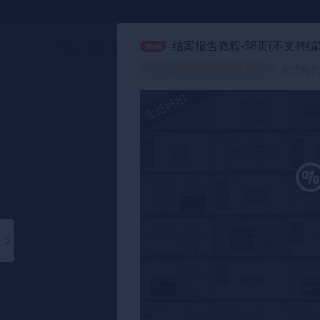
方案库
📂分类合集
🔥热门合集
🎈小红书合集
●●
结案报告教程-38页(不支持编
策划方案
总结报告 
会员折扣榜月榜 TOP10