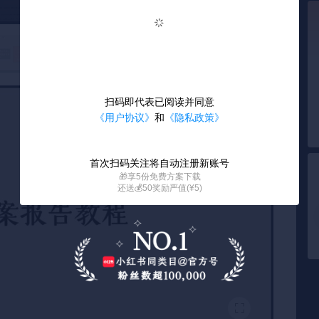
加载失败
加载失败
扫码即代表已阅读并同意
《用户协议》
和
《隐私政策》
首次扫码关注将自动注册新账号
🎁享5份免费方案下载
还送💰50奖励严值(¥5)