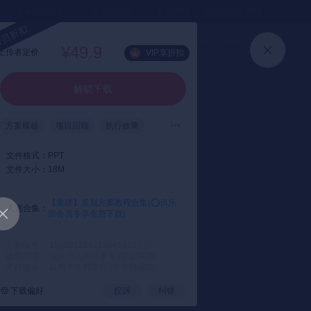
⏳暑假送半年
真实评价
灵感严选 ｜ 快速找到好资料
加入会员
上传方案
快速登录
¥49.9
上传者定价
VIP享折扣
解锁下载
方案模板
项目回顾
执行效果
总结复盘
优化策略
投放建议
文件格式：
PPT
文件大小：
18M
【重磅】策划方案教程合集(⭕️俱乐
入选合集：
部会员专享免费下载)
方案编号： 1500812642195419137
版权声明： 仅供个人学习参考 (禁止商用)
支付提示： 以电子文档交付 (不支持退款)
下载偏好
投诉
纠错