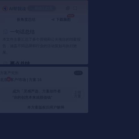
AI帮我读
剩余1次/天
换角度总结
下载脑图
加载失败
一句话总结
本文件主要汇总了多个营销和公关项目的结案报
告，涵盖不同品牌和行业的活动策划与执行效
果。
要点总结
1️⃣ 营销项目回顾
方案严究所
LV.5
项目效果：
包括现代牧业鲜语牛奶春节推
北京 | 客户/市场 | 方案 16
广、自然堂种草喜马拉雅公益活动等，通过
成为「灵感严选」方案创作者
多样化的营销手段提升了品牌知名度和用户
上传
方案
"你的创意本来就很值钱"
参与度。
以自然堂为例：
借助B站平台和新年节点，
本方案版权归用户解释
通过创意内容和互动活动，成功吸引了年轻
用户的关注和参与。
从文件来看：
自然堂通过“种草喜马拉雅”项
目，不仅提高了公众对于品牌的认知，还促
进了产品销售，并且建立了良好的品牌形