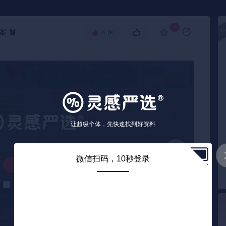
●
《🏅TOP 2025》
2
案
🧧
8.1k
让超级个体，先快速找到好资料
微信扫码，10秒登录
解锁下载
解锁后自动下载
0
/ 47