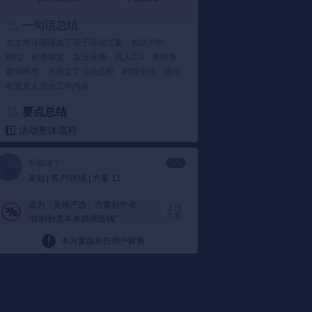
一句话总结
本文件详细描述了亲子活动方案，包括户外
BBQ、科普课堂、农庄采摘、真人CS、雀神争
霸等环节，并规定了活动流程、时间安排、场地
布置及人员分工等内容。
要点总结
1️⃣ 活动整体流程
参与者以家庭为单位：
活动设计了户外
BBQ、科普课堂、农庄采摘、真人CS和雀神
不如绿了
LV.1
争霸等多个互动环节，鼓励家庭成员共同参
未知 | 客户/市场 | 方案 11
与。参与者以家庭为单位领取各种活动所需
的工具和材料，例如植物秧苗、烧烤食材和
成为「灵感严选」方案创作者
上传
方案
"你的创意本来就很值钱"
麻将桌椅等。
活动印章：
完成每一项活动后，参与者会在
本方案版权归用户解释
通行证上获得一枚印章。收集五个印章后，
可以兑换一份精美礼品。
2️⃣ 场地布置与物资准备
户外BBQ区：
活动需要准备长条桌、烧烤工