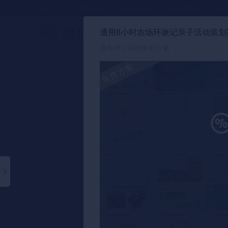
方案库
📂分类合集
🔥热门合集
🎈小红书合集
●●
通用8小时农场环旅记亲子活动策划
策划方案
嘉年华 | 活动策划方案