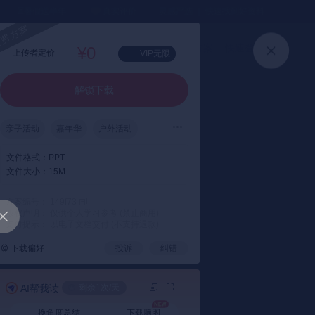
⏳暑假送半年
真实评价
灵感严选 ｜ 快速找到好资料
加入会员
上传方案
快速登录
高级搜索
¥0
上传者定价
VIP无限
解锁下载
亲子活动
嘉年华
户外活动
文件格式：
PPT
文件大小：
15M
方案编号： 149f73
版权声明： 仅供个人学习参考 (禁止商用)
支付提示： 以电子文档交付 (不支持退款)
下载偏好
投诉
纠错
AI帮我读
剩余1次/天
换角度总结
下载脑图