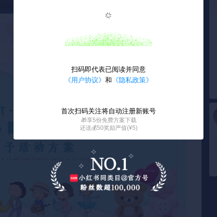
扫码即代表已阅读并同意
《用户协议》
和
《隐私政策》
首次扫码关注将自动注册新账号
🎁享5份免费方案下载
还送💰50奖励严值(¥5)