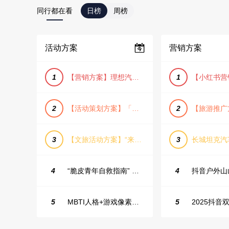
同行都在看
日榜
周榜
活动方案
营销方案
1
【营销方案】理想汽车车主露营户外旅行保客活动策划方案
1
2
【活动策划方案】「团圆盛景」趣味中秋游园会活动策划方案
2
3
【文旅活动方案】“来和月亮撞个满怀”文旅景区中秋露营音乐会团建拓展方案
3
4
“脆皮青年自救指南” 五一城市解压生活节活动策划案
4
5
MBTI人格+游戏像素风主题企业年会
5
2025抖音双