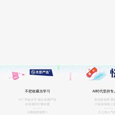
不把收藏当学习
AI时代坚持专
大厂同款文件 就在灵感严选
资深策划师 逐
好灵感同行都在看
只收录用得上
———
———
🥇勤奋奖励榜
>
🥇上传人气榜