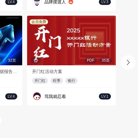
品牌摆渡人
LV.4
LV.3
会员免费
F
32页
PDF
35页
2026年上半年海外短剧及AI剧数据报告-DataEye
开门红活动方案
开门红
旺季
银行
骂我就忍着
LV.4
LV.1