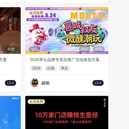
会员免费
F
43页
1
PDF
42页
方案
2026茅台品牌专卖店推广活动策划方案
2026
白酒
茅台
破晓
LV.4
LV.4
会员免费