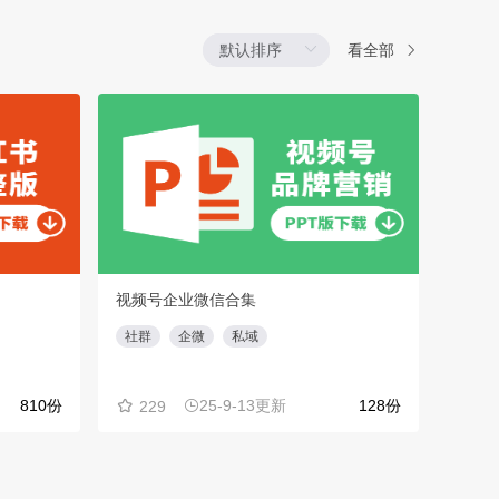
看全部
视频号企业微信合集
品牌
社群
企微
私域
汽车
810份
25-9-13更新
128份
229
66