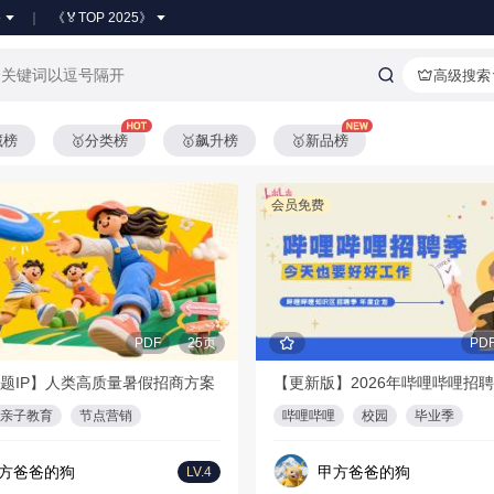
●
《🏅TOP 2025》
高级搜索
藏榜
🥇分类榜
🥇飙升榜
🥇新品榜
会员免费
PDF
25页
PD
题IP】人类高质量暑假招商方案
亲子教育
节点营销
哔哩哔哩
校园
毕业季
方爸爸的狗
甲方爸爸的狗
LV.4