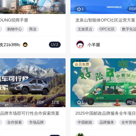
PDF
23页
1
PD
OUNG招商手册
龙泉山智能体OPC社区运营方案
购物中心
商业
文旅景点
OPC社区
数字化
友21b3f8fc
小羊腿
LV.2
会员免费
PDF
12页
1
PDF
品牌市场部可行性合作探索简案
2025中国邮政品牌服务全年项
合作探索
市场品牌
中国邮政
品牌服务
全年营销