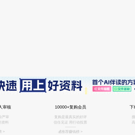
人审核
10000+复购会员
下
份严审
复购是最真实的好评
搜
的资料
信任见证 用行动投票
高
———
 >
💰推荐赚钱榜
>