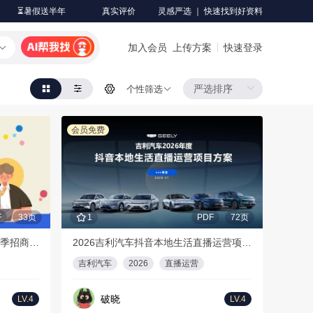
⏳暑假送半年
真实评价
灵感严选 ｜ 快速找到好资料
加入会员
上传方案
快速登录
个性筛选
会员免费
F
33页
1
PDF
72页
【更新版】2026年哔哩哔哩招聘季招商通案
2026吉利汽车抖音本地生活直播运营项目方案
吉利汽车
2026
直播运营
破晓
LV.4
LV.4