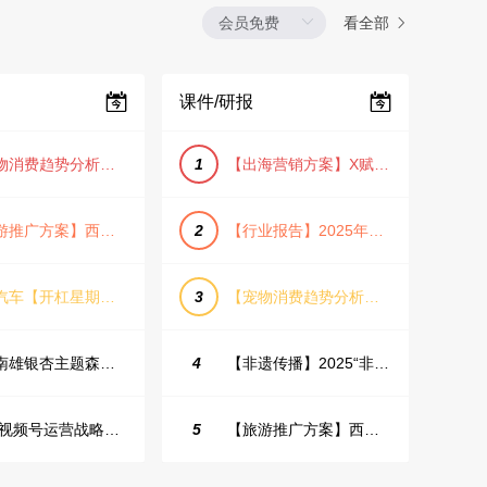
看全部
课件/研报
【宠物消费趋势分析方案】2025年宠物市场消费报告（创意风/橙色风/数据驱动）
1
【出海营销方案】X赋能全球决策链成就中国科技品牌2025年营销方案（PDF格式）
【旅游推广方案】西安城市旅游介绍PPT（古风/文化/历史）
2
【行业报告】2025年Q1证券行业薪酬趋势分析
蔚来汽车【开杠星期三】栏目brief
3
【宠物消费趋势分析方案】2025年宠物市场消费报告（创意风/橙色风/数据驱动）
韶关南雄银杏主题森林公园总体设计概念规划方案
4
【非遗传播】2025“非遗融入现代生活”互联网平台助力非遗传播与消费专题报告（PDF格式）
2025视频号运营战略：数据驱动增长全景指南
5
【旅游推广方案】西安城市旅游介绍PPT（古风/文化/历史）