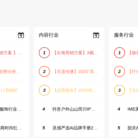
内容行业
服务行业
【小红书营销方案 】2025小红书节日大促节点大促IP营销方案
1
【出海营销方案】X赋能全球决策链成就中国科技品牌2025年营销方案（PDF格式）
1
【宠物消费趋势分析方案】2025年宠物市场消费报告（创意风/橙色风/数据驱动）
2
【非遗传播】2025“非遗融入现代生活”互联网平台助力非遗传播与消费专题报告（PDF格式）
2
11营销IP
3
【趋势报告】2024热议话题人群新趋势分析
3
23年小红书服饰行业蒲公英投放指南
4
抖音户外山山而川IP整合营销方案
4
2025抖音电商时尚红人之书
5
灵感严选AI品牌手册2025_9.0（下载原件更清晰）
5