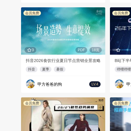
会员免费
会员免费
3
PDF
18页
抖音2026食饮行业夏日节点营销全景攻略
B站下半
抖音
夏季
暑假
哔哩哔哩
甲方爸爸的狗
甲
LV.4
会员免费
会员免费