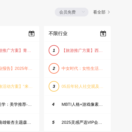
看全部
不限行业
【旅游推广方案】青岛城市活力与山海魅力旅游推广方案（PPT格式）
1
【旅游推广方案】西安城市旅游介绍PPT（古风/文化/历史）
【行业报告】2025年Q1证券行业薪酬趋势分析
2
中女时代：女性生活方式及消费洞察
【文旅活动方案】“来和月亮撞个满怀”文旅景区中秋露营音乐会团建拓展方案
3
05后年轻人社交观及行为研究2025
IME美学：美学推荐-飞猪旅行春节营销通案
4
MBTI人格+游戏像素风主题企业年会
韶关南雄银杏主题森林公园总体设计概念规划方案
5
2025灵感严选VIP会员手册【向团队介绍/采购报销用】