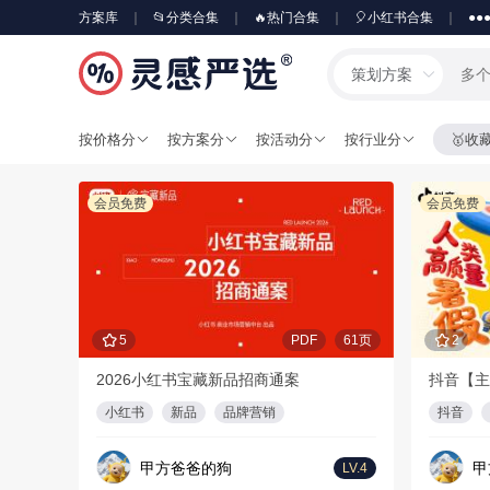
方案库
📂分类合集
🔥热门合集
🎈小红书合集
●●
策划方案
按价格分
按方案分
按活动分
按行业分
🥇收
会员免费
会员免费
5
PDF
61页
2
2026小红书宝藏新品招商通案
抖音【主
小红书
新品
品牌营销
抖音
甲方爸爸的狗
甲
LV.4