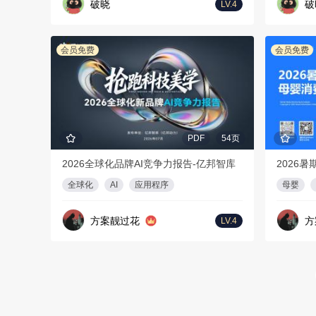
破晓
破
LV.4
会员免费
会员免费
PDF
54页
2026全球化品牌AI竞争力报告-亿邦智库
全球化
AI
应用程序
母婴
方案靓过花
方
LV.4