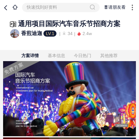
快速找到好资料
🧧请朋友看
通用项目国际汽车音乐节招商方案
香煎迪迦
LV.1
34
2.4w
方案详情
基本信息
今日热门
其他推荐