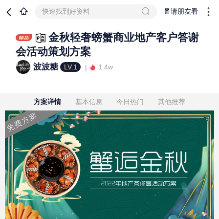
快速找到好资料
🧧请朋友看
金秋轻奢螃蟹商业地产客户答谢
会活动策划方案
波波糖
LV.1
1.4w
方案详情
基本信息
今日热门
其他推荐