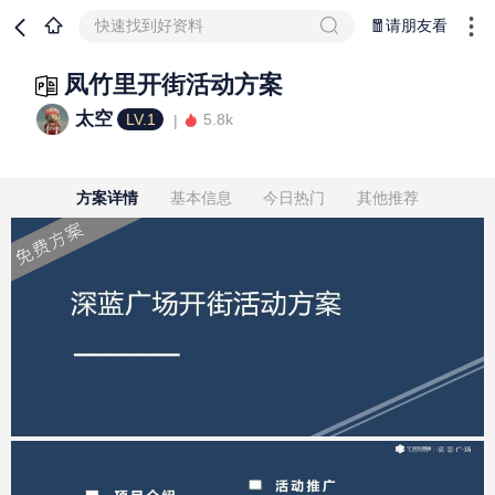
快速找到好资料
🧧请朋友看
凤竹里开街活动方案
太空
LV.1
5.8k
方案详情
基本信息
今日热门
其他推荐