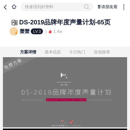
快速找到好资料
🧧请朋友看
DS-2019品牌年度声量计划-65页
蟹蟹
LV.3
1.4w
方案详情
基本信息
今日热门
其他推荐