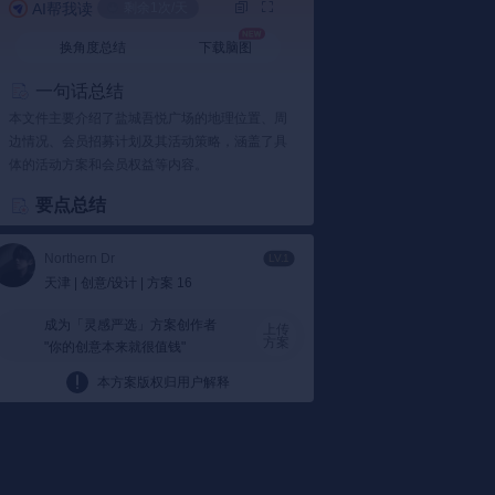
AI帮我读
剩余1次/天
换角度总结
下载脑图
一句话总结
本文件主要介绍了盐城吾悦广场的地理位置、周
边情况、会员招募计划及其活动策略，涵盖了具
体的活动方案和会员权益等内容。
要点总结
1️⃣ 地理位置与周边情况
Northern Dr
盐城吾悦广场位于城西南核心区域，辐射人
LV.1
天津 | 创意/设计 | 方案 16
口众多：
盐城吾悦广场坐落在开创路与主干
道交汇处，周边包括多个居民区、学校及商
成为「灵感严选」方案创作者
业设施，覆盖了广泛的人群。
上传
方案
"你的创意本来就很值钱"
根据文件显示：
项目周围有47个小区，其中
20个为重点区域，常住人口达到12.6万。
本方案版权归用户解释
2️⃣ 会员招募计划
活动多样，吸引不同群体参与：
通过一系列
活动如“城市造星计划”、“千人彩虹骑行”等，
吸引大量人群注册成为会员。