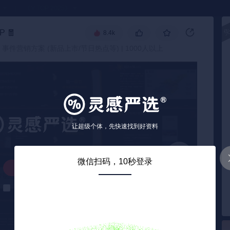
●
《🏅TOP 2025》
P
🧧
8.4k
 事件营销方案 (新品上市/节日热点等) | 1000人以上
让超级个体，先快速找到好资料
微信扫码，10秒登录
解锁下载
解锁后自动下载
0
/ 17