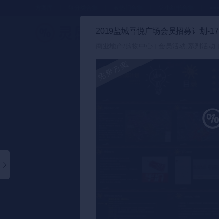
方案库
📂分类合集
🔥热门合集
🎈小红书合集
●●
2019盐城吾悦广场会员招募计划-17
策划方案
商业地产/购物中心 | 会员活动,系列活动 |