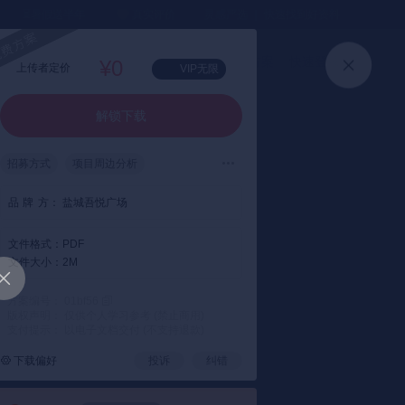
⏳暑假送半年
真实评价
灵感严选 ｜ 快速找到好资料
加入会员
上传方案
快速登录
高级搜索
¥0
上传者定价
VIP无限
解锁下载
招募方式
项目周边分析
会员介绍
品
牌
方：
盐城吾悦广场
文件格式：
PDF
文件大小：
2M
方案编号： 01bf56
版权声明： 仅供个人学习参考 (禁止商用)
支付提示： 以电子文档交付 (不支持退款)
下载偏好
投诉
纠错