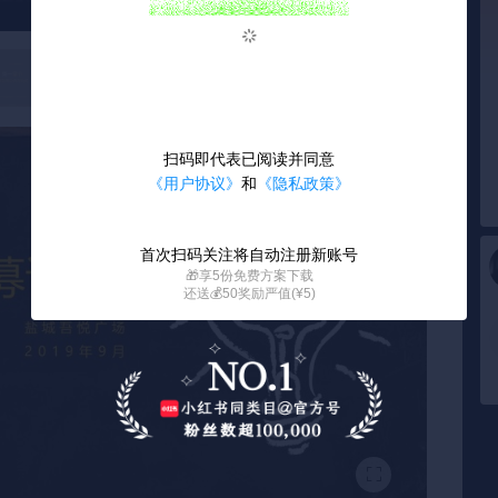
扫码即代表已阅读并同意
《用户协议》
和
《隐私政策》
首次扫码关注将自动注册新账号
🎁享5份免费方案下载
还送💰50奖励严值(¥5)