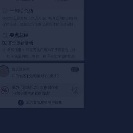
一句话总结
本文件主要介绍了武进万达广场开业期间的各种
促销活动、媒体组合策略以及具体的活动安排。
要点总结
1️⃣ 开业促销活动
全面优惠：
武进万达广场为了庆祝开业，推
出了涵盖购物、餐饮、娱乐等全方位的优惠
活动，包括购物满额送礼品、全部餐饮五
折、百货全场折扣等。
没大脑先生
LV.1
特色活动：
除了常规促销，还特别设置了家
和田地区 | 文案/策划 | 方案 12
庭才艺秀、卡通人物巡游、欧式啤酒花园等
活动，以吸引家庭消费者。
成为「灵感严选」方案创作者
上传
方案
"你的创意本来就很值钱"
2️⃣ 媒体宣传组合
多元化媒体：
通过整合传统媒体与新兴媒
本方案版权归用户解释
体，采取线上线下的立体推广方式，强化了
市民对万达广场的认知。
精细化营销：
媒体组合采取了由面到点、点
面结合的策略，不仅覆盖了广泛的人群，还