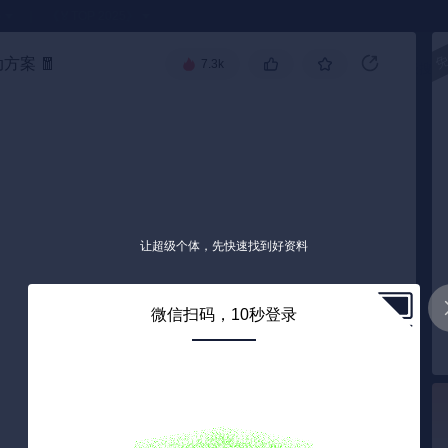
●
《🏅TOP 2025》
动方案
🧧
7.3k
高级搜索
让超级个体，先快速找到好资料
微信扫码，10秒登录