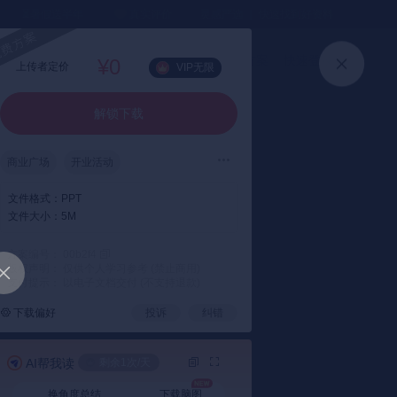
⏳暑假送半年
真实评价
灵感严选 ｜ 快速找到好资料
加入会员
上传方案
快速登录
¥0
上传者定价
VIP无限
解锁下载
商业广场
开业活动
文件格式：
PPT
文件大小：
5M
方案编号： 00b2f4
版权声明： 仅供个人学习参考 (禁止商用)
支付提示： 以电子文档交付 (不支持退款)
下载偏好
投诉
纠错
AI帮我读
剩余1次/天
换角度总结
下载脑图