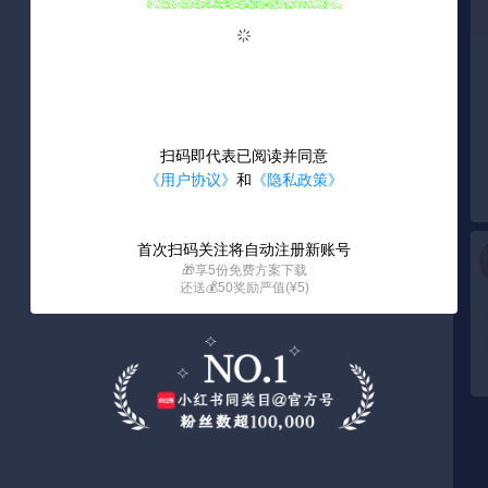
扫码即代表已阅读并同意
《用户协议》
和
《隐私政策》
首次扫码关注将自动注册新账号
🎁享5份免费方案下载
还送💰50奖励严值(¥5)