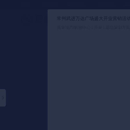
方案库
📂分类合集
🔥热门合集
🎈小红书合集
●●
常州武进万达广场盛大开业营销活
策划方案
商业地产/购物中心 | 开业 | 活动策划方案