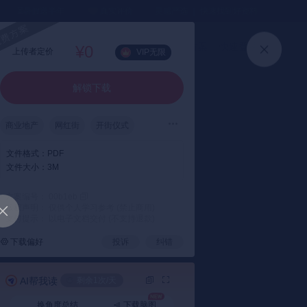
⏳暑假送半年
真实评价
灵感严选 ｜ 快速找到好资料
加入会员
上传方案
快速登录
高级搜索
¥0
上传者定价
VIP无限
解锁下载
商业地产
网红街
开街仪式
文件格式：
PDF
文件大小：
3M
方案编号： 00b1eb
版权声明： 仅供个人学习参考 (禁止商用)
支付提示： 以电子文档交付 (不支持退款)
下载偏好
投诉
纠错
AI帮我读
剩余1次/天
换角度总结
下载脑图