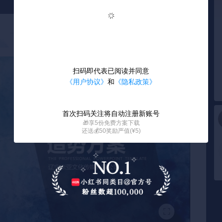
扫码即代表已阅读并同意
《用户协议》
和
《隐私政策》
首次扫码关注将自动注册新账号
🎁享5份免费方案下载
还送💰50奖励严值(¥5)