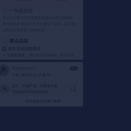
一句话总结
本文件主要介绍了沈阳嘉里城的创意营销策略，
通过独特的“强迫症”艺术主题推广活动，提升项
目的知名度并吸引目标客群。
要点总结
1️⃣ 创意营销策略概述
沈阳嘉里城：
通过创意营销策略，提升项目
在本地市场的知名度，塑造良好口碑。比如
举办“强迫症”艺术主题活动，增加项目曝光
爱喝酸奶的老七
LV.1
度。
宁波 | 组织/文化 | 方案 10
活动特点：
利用艺术装置、互动体验等方式
吸引公众注意，例如设置“强迫症”艺术DP
成为「灵感严选」方案创作者
上传
方案
"你的创意本来就很值钱"
点、互动屏幕等。
2️⃣ 推广方式
本方案版权归用户解释
媒体整合：
整合线上线下的媒体资源，包括
社交媒体、新闻门户等，进行广泛传播。
线下互动：
设置户外互动屏幕，鼓励市民参
与点击挑战，赢取礼品。