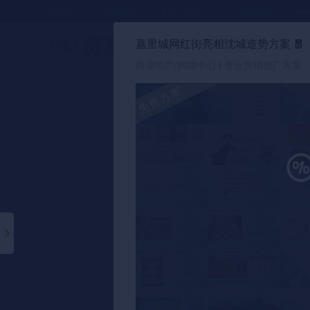
方案库
📂分类合集
🔥热门合集
🎈小红书合集
●●
嘉里城网红街亮相沈城造势方案
🧧
策划方案
商业地产/购物中心 | 整合营销推广方案