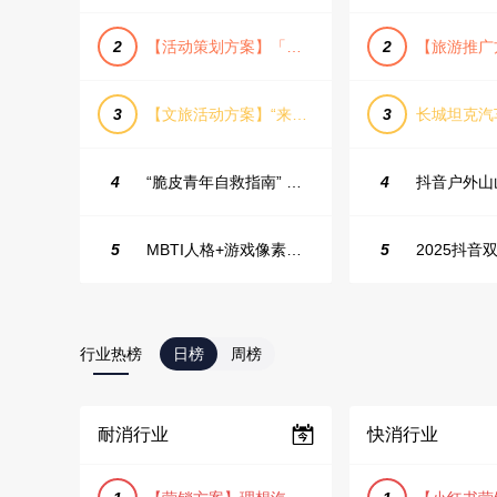
2
【活动策划方案】「团圆盛景」趣味中秋游园会活动策划方案
2
3
【文旅活动方案】“来和月亮撞个满怀”文旅景区中秋露营音乐会团建拓展方案
3
4
“脆皮青年自救指南” 五一城市解压生活节活动策划案
4
5
MBTI人格+游戏像素风主题企业年会
5
2025抖音双
行业热榜
日榜
周榜
耐消行业
快消行业