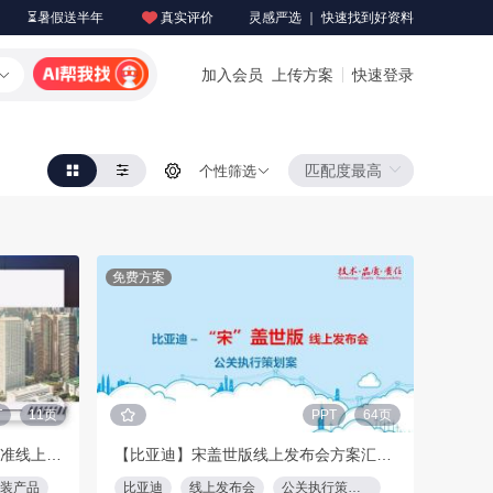
⏳暑假送半年
真实评价
灵感严选 ｜ 快速找到好资料
加入会员
上传方案
快速登录
个性筛选
免费方案
T
11页
PPT
64页
2020香港置地重庆精装产品新标准线上发布会
【比亚迪】宋盖世版线上发布会方案汇报－64页
装产品
比亚迪
线上发布会
公关执行策划案