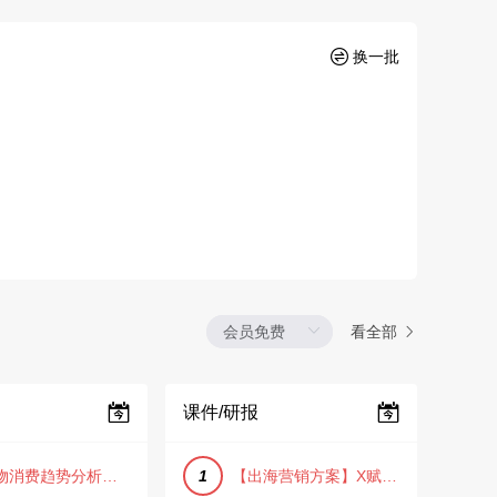
换一批
看全部
课件/研报
【宠物消费趋势分析方案】2025年宠物市场消费报告（创意风/橙色风/数据驱动）
1
【出海营销方案】X赋能全球决策链成就中国科技品牌2025年营销方案（PDF格式）