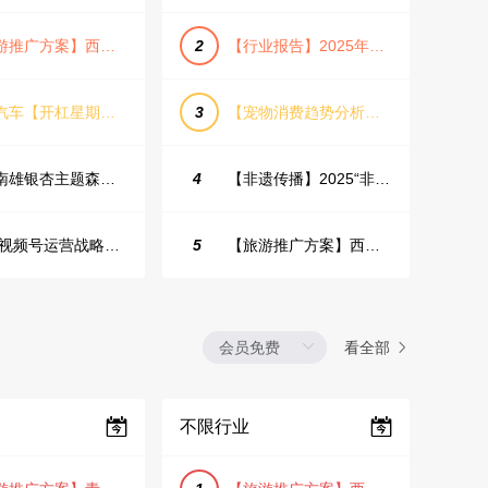
【旅游推广方案】西安城市旅游介绍PPT（古风/文化/历史）
2
【行业报告】2025年Q1证券行业薪酬趋势分析
蔚来汽车【开杠星期三】栏目brief
3
【宠物消费趋势分析方案】2025年宠物市场消费报告（创意风/橙色风/数据驱动）
韶关南雄银杏主题森林公园总体设计概念规划方案
4
【非遗传播】2025“非遗融入现代生活”互联网平台助力非遗传播与消费专题报告（PDF格式）
2025视频号运营战略：数据驱动增长全景指南
5
【旅游推广方案】西安城市旅游介绍PPT（古风/文化/历史）
看全部
不限行业