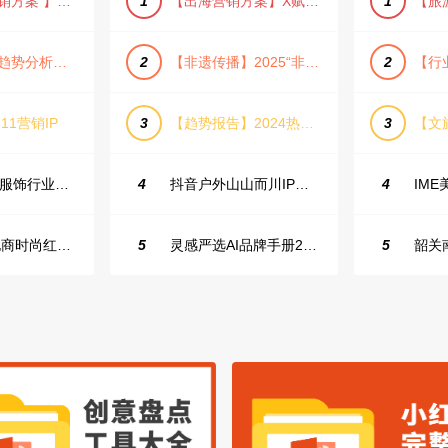
【小红书营销方案 】2025小红书节日大促节点大促IP营销方案
1
【出海营销方案】X赋能全球决策链成就中国科技品牌2025年营销方案（PDF格式）
1
【宠物消费趋势分析方案】2025年宠物市场消费报告（创意风/橙色风/数据驱动）
2
【非遗传播】2025“非遗融入现代生活”互联网平台助力非遗传播与消费专题报告（PDF格式）
2
11营销IP
3
【趋势报告】2024热议话题人群新趋势分析
3
23年小红书服饰行业蒲公英投放指南
4
抖音户外山山而川IP整合营销方案
4
2025抖音电商时尚红人之书
5
灵感严选AI品牌手册2025_9.0（下载原件更清晰）
5