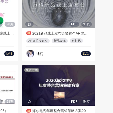
T
28页
PDF
91页
活动策划丨LEGO乐高xJD京东线上云趋势潮流发布会
2021新品线上发布会暨首个AR虚拟发布会（与世界同序主题）活动策划方案-91P
AR虚拟发布会
新品发布
科技风
迪丽
LV.4
LV.1
免费方案
F
23页
PDF
54页
B75X上市发布会--纯线上（170808）（中英文）17.08.08
海尔电视年度整合营销策略方案2020【奥美】