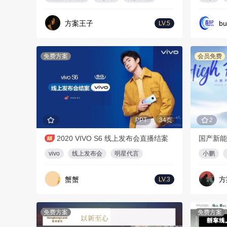
方案王子
bu
LV.5
免费方案
会员免费
PPT
34页
2
2020 VIVO S6 线上发布会直播结案
vivo
线上发布会
明星代言
小鹏
蟹蟹
方
LV.3
免费方案
免费方案