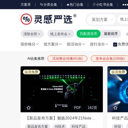
方案库
📂分类合集
🔥热门合集
🎈小红书合集
●●
策划方案
线上
匹配度排序
最新排序
清除全部
线上发布会
按价格分
按方案分
按活动分
按行业分
免费
AI合集推荐:
活动整合传播(41份)
发布会合集(156份)
会员免费
会员免费
PDF
162页
【新品发布方案】魅族2024年21Note手机线上发布会（AI技术/科技产品/智能生态）
科技产品
新品发布方案
AI技术
科技产品
科技