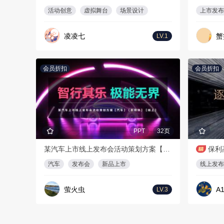
活动创意
虚拟舞台
场景设计
上市发布
凌凌七
蟹
LV.1
会员折扣
会员折扣
PPT
32页
某汽车上市线上发布会活动策划方案【汽车】【新媒体】【线上】
保利
汽车
发布会
新品上市
线上发布
萤火虫
A1
LV.3