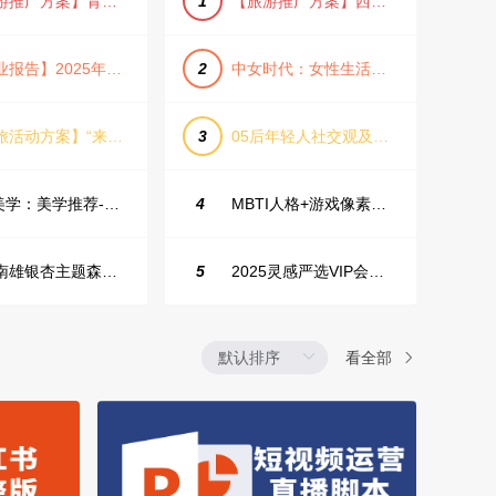
【旅游推广方案】青岛城市活力与山海魅力旅游推广方案（PPT格式）
1
【旅游推广方案】西安城市旅游介绍PPT（古风/文化/历史）
【行业报告】2025年Q1证券行业薪酬趋势分析
2
中女时代：女性生活方式及消费洞察
【文旅活动方案】“来和月亮撞个满怀”文旅景区中秋露营音乐会团建拓展方案
3
05后年轻人社交观及行为研究2025
IME美学：美学推荐-飞猪旅行春节营销通案
4
MBTI人格+游戏像素风主题企业年会
韶关南雄银杏主题森林公园总体设计概念规划方案
5
2025灵感严选VIP会员手册【向团队介绍/采购报销用】
看全部