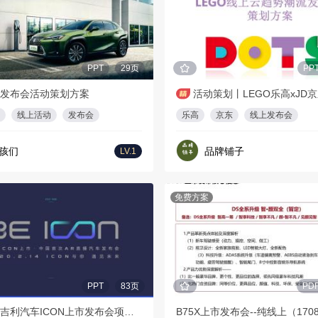
PPT
29页
PP
发布会活动策划方案
线上活动
发布会
乐高
京东
线上发布会
孩们
品牌铺子
LV.1
免费方案
PPT
83页
PD
2020吉利汽车ICON上市发布会项目方案