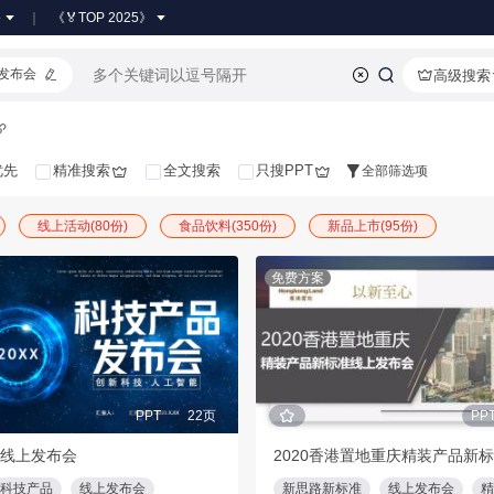
●
《🏅TOP 2025》
发布会
高级搜索
优先
精准搜索
全文搜索
只搜PPT
全部筛选项
线上活动(80份)
食品饮料(350份)
新品上市(95份)
免费方案
PPT
22页
PP
线上发布会
科技产品
线上发布会
新思路新标准
线上发布会
精