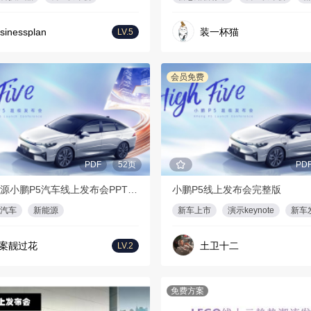
sinessplan
装一杯猫
LV.5
会员免费
PDF
52页
PD
国产新能源小鹏P5汽车线上发布会PPT【汽车】【发布会】
小鹏P5线上发布会完整版
汽车
新能源
新车上市
演示keynote
新车
案靓过花
土卫十二
LV.2
免费方案