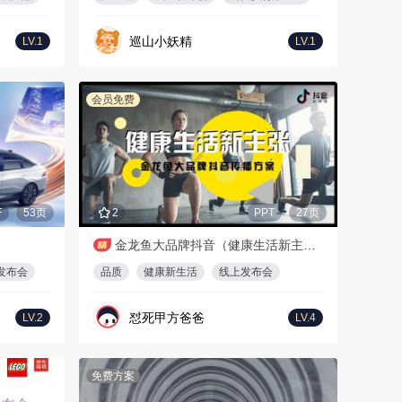
巡山小妖精
LV.1
LV.1
会员免费
F
53页
2
PPT
27页
金龙鱼大品牌抖音（健康生活新主张）传播方案-27P
发布会
品质
健康新生活
线上发布会
怼死甲方爸爸
LV.2
LV.4
免费方案