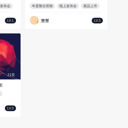
发布会
年度整合营销
线上发布会
新品上市
蟹蟹
LV.1
LV.3
T
21页
案
LV.3