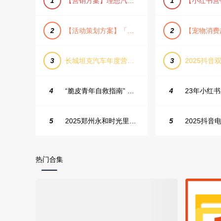
1
【营销方案】理想汽车车主露营户外旅行保客活动策划方案
1
2
【活动策划方案】「团圆盛景」趣味中秋游园会活动策划方案
2
3
长城坦克汽车年度营销活动方案
3
2025抖音双
4
“脆皮青年自救指南” 五一城市解压生活节活动策划案
4
5
2025郑州永和时光里高校街舞大赛活动策划方案
5
热门合集