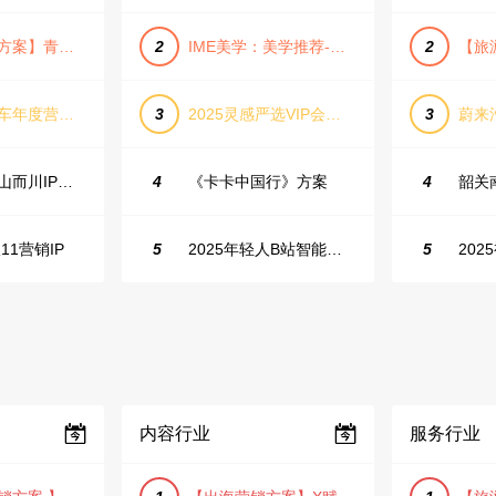
【旅游推广方案】青岛城市活力与山海魅力旅游推广方案（PPT格式）
2
IME美学：美学推荐-飞猪旅行春节营销通案
2
长城坦克汽车年度营销活动方案
3
2025灵感严选VIP会员手册【向团队介绍/采购报销用】
3
抖音户外山山而川IP整合营销方案
4
《卡卡中国行》方案
4
11营销IP
5
2025年轻人B站智能生活家趋势报告
5
内容行业
服务行业