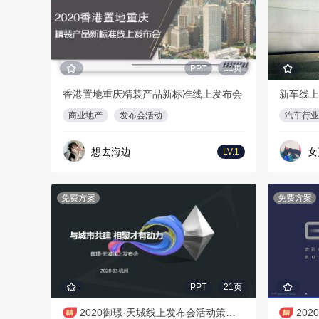
PPT
11页
香港置地重庆精装产品新标准线上发布会
新车线上
商业地产
发布会活动
汽车行业
想去海边
女
LV.1
免费方案
免费方案
PPT
21页
2020御璟·天城线上发布会活动策划案-21P