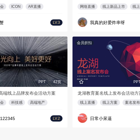
会
ICON
AR直播
网络直播
线上新品上市
线上
蟹
我真的好爱炸串呀
LV.3
会员折扣
PPT
42页
PP
高端线上品牌发布会活动方案
龙湖教育案名线上发布会活动方
会
科技感
高端地产
线上直播
线上方案
案名发布
122345
日常小呆逼
LV.2