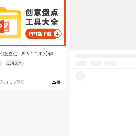
【重磅】创意盘点工具大全合集(⭕️俱乐部会员专享免费下载)
【完整版】小红书全集
工具大全
聚光
蒲公英
博主KOLKOC
24-1-5更新
22份
25-8-21更新
3569