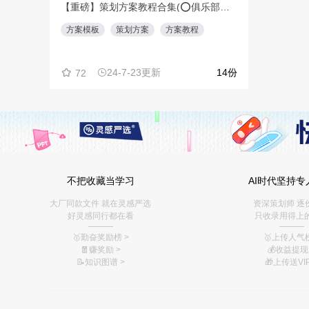
不把收藏当学习
AI时代坚持专
大厂同款文件 就在灵感严选
资深策划师 逐
好灵感同行都在看
只收录用得上
———
———
🥇勤奋奖励榜
>
🥇上传人气榜
🧧赚奖励
>
💰
收益提现 
📝知识图谱
>
🎁上传送VIP