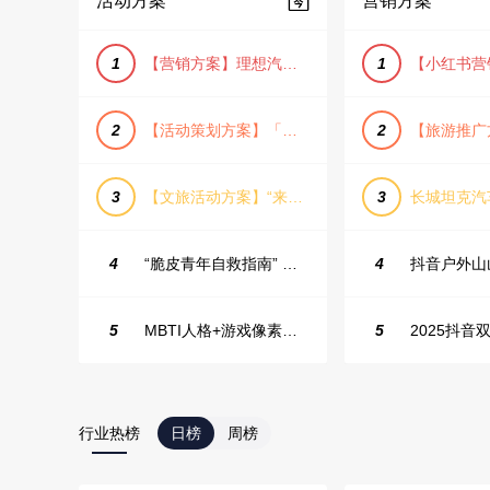
活动方案
营销方案
1
【营销方案】理想汽车车主露营户外旅行保客活动策划方案
1
2
【活动策划方案】「团圆盛景」趣味中秋游园会活动策划方案
2
3
【文旅活动方案】“来和月亮撞个满怀”文旅景区中秋露营音乐会团建拓展方案
3
4
“脆皮青年自救指南” 五一城市解压生活节活动策划案
4
5
MBTI人格+游戏像素风主题企业年会
5
2025抖音双
行业热榜
日榜
周榜