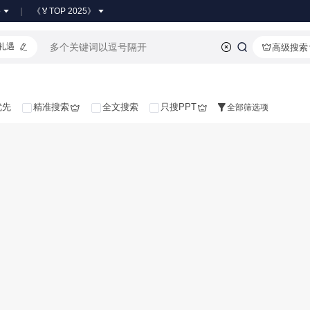
●
《🏅TOP 2025》
礼遇
高级搜索
优先
精准搜索
全文搜索
只搜PPT
全部筛选项