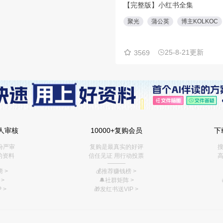
人审核
10000+复购会员
下
份严审
复购是最真实的好评
搜
的资料
信任见证 用行动投票
高
———
 >
💰推荐赚钱榜
>
>
🔔社群矩阵
>
 >
🎁
发红书送VIP
>