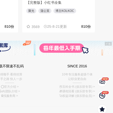
品牌
微信
27
载不限速不乱码
SINCE 2016
得顺手 看得丝滑
10年专注服务超级个体
手之路 快人一步
让职业更自由
———
———
⭕️官方介绍
>
📕百科全书 (俱乐部专享)
>
👍向团队介绍
>
🎁课程回看 (俱乐部专享)
>
🔒找服务商
>
🚀权益详解 (俱乐部会员)
>