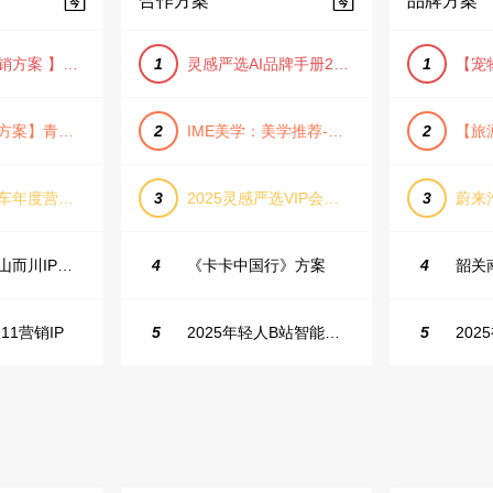
合作方案
品牌方案
【小红书营销方案 】2025小红书节日大促节点大促IP营销方案
1
灵感严选AI品牌手册2025_9.0（下载原件更清晰）
1
【旅游推广方案】青岛城市活力与山海魅力旅游推广方案（PPT格式）
2
IME美学：美学推荐-飞猪旅行春节营销通案
2
长城坦克汽车年度营销活动方案
3
2025灵感严选VIP会员手册【向团队介绍/采购报销用】
3
抖音户外山山而川IP整合营销方案
4
《卡卡中国行》方案
4
11营销IP
5
2025年轻人B站智能生活家趋势报告
5