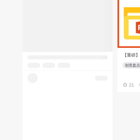
【重磅】策划方案教程合集(⭕️俱乐部会员专享免费下载)
方案模板
策划方案
方案教程
创意盘点
24-7-23更新
14份
72
21