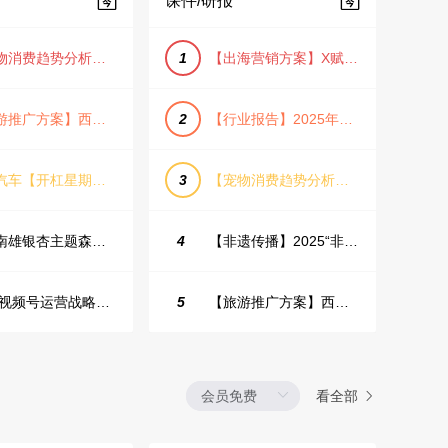
课件/研报
【宠物消费趋势分析方案】2025年宠物市场消费报告（创意风/橙色风/数据驱动）
1
【出海营销方案】X赋能全球决策链成就中国科技品牌2025年营销方案（PDF格式）
【旅游推广方案】西安城市旅游介绍PPT（古风/文化/历史）
2
【行业报告】2025年Q1证券行业薪酬趋势分析
蔚来汽车【开杠星期三】栏目brief
3
【宠物消费趋势分析方案】2025年宠物市场消费报告（创意风/橙色风/数据驱动）
韶关南雄银杏主题森林公园总体设计概念规划方案
4
【非遗传播】2025“非遗融入现代生活”互联网平台助力非遗传播与消费专题报告（PDF格式）
2025视频号运营战略：数据驱动增长全景指南
5
【旅游推广方案】西安城市旅游介绍PPT（古风/文化/历史）
看全部