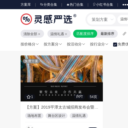
方案库
📂分类合集
🔥热门合集
🎈小红书合集
●●
策划方案
温情
匹配度排序
最新排序
清除全部
温情礼遇
按价格分
按方案分
按活动分
按行业分
免费
免费方案
1
PPT
54页
【方案】2019平潭太古城招商发布会暨商家签约仪式策划方案
场地布置
舞台区设计
温情礼遇