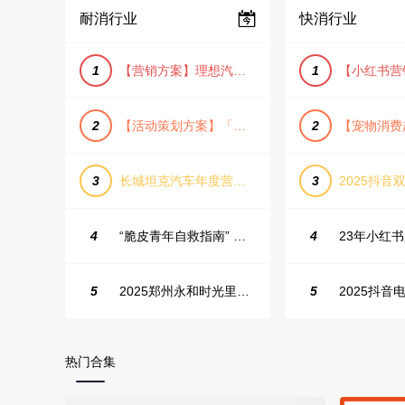
耐消行业
快消行业
1
【营销方案】理想汽车车主露营户外旅行保客活动策划方案
1
2
【活动策划方案】「团圆盛景」趣味中秋游园会活动策划方案
2
3
长城坦克汽车年度营销活动方案
3
2025抖音双
4
“脆皮青年自救指南” 五一城市解压生活节活动策划案
4
5
2025郑州永和时光里高校街舞大赛活动策划方案
5
热门合集