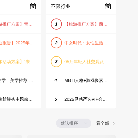
不限行业
【旅游推广方案】青岛城市活力与山海魅力旅游推广方案（PPT格式）
1
【旅游推广方案】西安城市旅游介绍PPT（古风/文化/历史）
【行业报告】2025年Q1证券行业薪酬趋势分析
2
中女时代：女性生活方式及消费洞察
【文旅活动方案】“来和月亮撞个满怀”文旅景区中秋露营音乐会团建拓展方案
3
05后年轻人社交观及行为研究2025
IME美学：美学推荐-飞猪旅行春节营销通案
4
MBTI人格+游戏像素风主题企业年会
韶关南雄银杏主题森林公园总体设计概念规划方案
5
2025灵感严选VIP会员手册【向团队介绍/采购报销用】
看全部