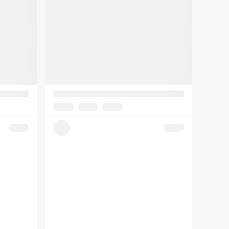
【完整版】小红书全集
聚光
蒲公英
博主KOLKOC
810份
25-8-21更新
810份
3569