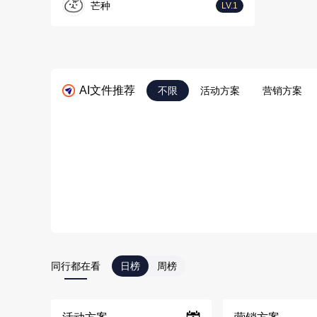
芒种
LV.1
AI文件推荐
不限
活动方案
营销方案
同行都在看
日榜
周榜