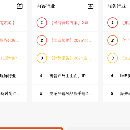
内容行业
服务行业
【小红书营销方案 】2025小红书节日大促节点大促IP营销方案
1
【出海营销方案】X赋能全球决策链成就中国科技品牌2025年营销方案（PDF格式）
1
【宠物消费趋势分析方案】2025年宠物市场消费报告（创意风/橙色风/数据驱动）
2
【非遗传播】2025“非遗融入现代生活”互联网平台助力非遗传播与消费专题报告（PDF格式）
2
11营销IP
3
【趋势报告】2024热议话题人群新趋势分析
3
23年小红书服饰行业蒲公英投放指南
4
抖音户外山山而川IP整合营销方案
4
2025抖音电商时尚红人之书
5
灵感严选AI品牌手册2025_9.0（下载原件更清晰）
5