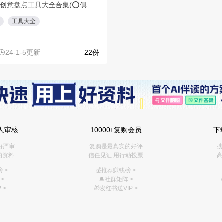
人审核
10000+复购会员
下
份严审
复购是最真实的好评
搜
的资料
信任见证 用行动投票
高
———
 >
💰推荐赚钱榜
>
>
🔔社群矩阵
>
 >
🎁
发红书送VIP
>