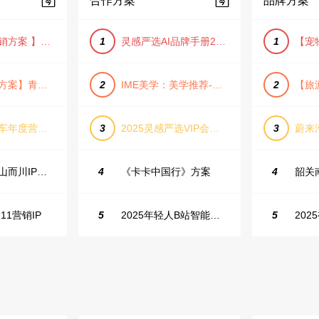
合作方案
品牌方案
【小红书营销方案 】2025小红书节日大促节点大促IP营销方案
1
灵感严选AI品牌手册2025_9.0（下载原件更清晰）
1
【旅游推广方案】青岛城市活力与山海魅力旅游推广方案（PPT格式）
2
IME美学：美学推荐-飞猪旅行春节营销通案
2
长城坦克汽车年度营销活动方案
3
2025灵感严选VIP会员手册【向团队介绍/采购报销用】
3
抖音户外山山而川IP整合营销方案
4
《卡卡中国行》方案
4
11营销IP
5
2025年轻人B站智能生活家趋势报告
5