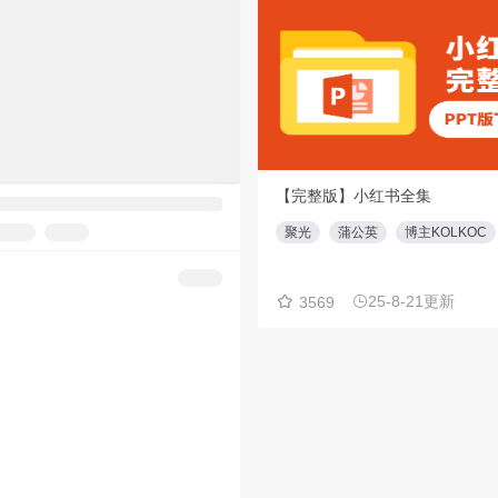
【重磅】创意盘点工具大全合集(⭕️俱乐部会员专享免费下载)
【完整版】小红书全集
工具大全
聚光
蒲公英
博主KOLKOC
24-1-5更新
22份
25-8-21更新
3569