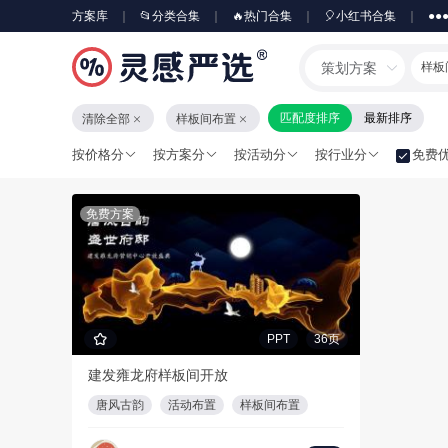
方案库
📂分类合集
🔥热门合集
🎈小红书合集
●●
策划方案
样板
匹配度排序
最新排序
清除全部
样板间布置
按价格分
按方案分
按活动分
按行业分
免费
免费方案
PPT
36页
建发雍龙府样板间开放
唐风古韵
活动布置
样板间布置