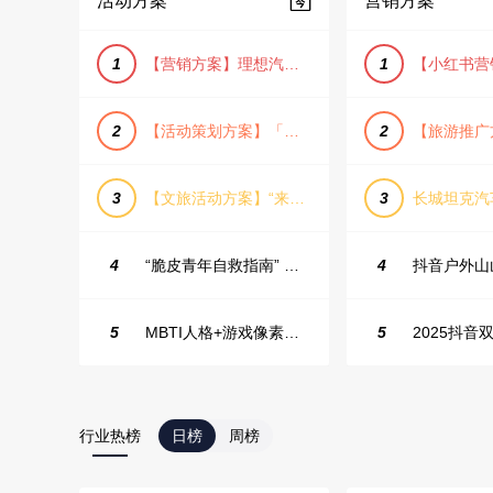
活动方案
营销方案
1
【营销方案】理想汽车车主露营户外旅行保客活动策划方案
1
2
【活动策划方案】「团圆盛景」趣味中秋游园会活动策划方案
2
3
【文旅活动方案】“来和月亮撞个满怀”文旅景区中秋露营音乐会团建拓展方案
3
4
“脆皮青年自救指南” 五一城市解压生活节活动策划案
4
5
MBTI人格+游戏像素风主题企业年会
5
2025抖音双
行业热榜
日榜
周榜