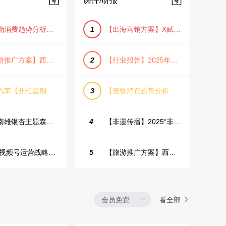
课件/研报
【宠物消费趋势分析方案】2025年宠物市场消费报告（创意风/橙色风/数据驱动）
1
【出海营销方案】X赋能全球决策链成就中国科技品牌2025年营销方案（PDF格式）
【旅游推广方案】西安城市旅游介绍PPT（古风/文化/历史）
2
【行业报告】2025年Q1证券行业薪酬趋势分析
蔚来汽车【开杠星期三】栏目brief
3
【宠物消费趋势分析方案】2025年宠物市场消费报告（创意风/橙色风/数据驱动）
韶关南雄银杏主题森林公园总体设计概念规划方案
4
【非遗传播】2025“非遗融入现代生活”互联网平台助力非遗传播与消费专题报告（PDF格式）
2025视频号运营战略：数据驱动增长全景指南
5
【旅游推广方案】西安城市旅游介绍PPT（古风/文化/历史）
看全部