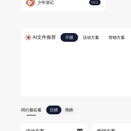
少年游记
LV.1
AI文件推荐
不限
活动方案
营销方案
同行都在看
日榜
周榜