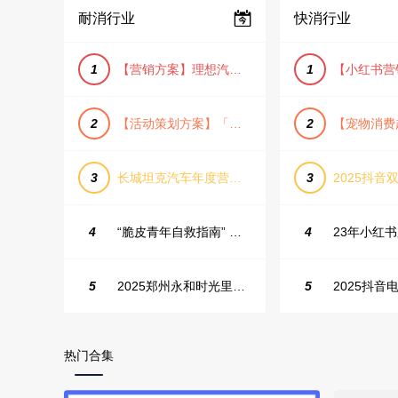
耐消行业
快消行业
1
【营销方案】理想汽车车主露营户外旅行保客活动策划方案
1
2
【活动策划方案】「团圆盛景」趣味中秋游园会活动策划方案
2
3
长城坦克汽车年度营销活动方案
3
2025抖音双
4
“脆皮青年自救指南” 五一城市解压生活节活动策划案
4
5
2025郑州永和时光里高校街舞大赛活动策划方案
5
热门合集