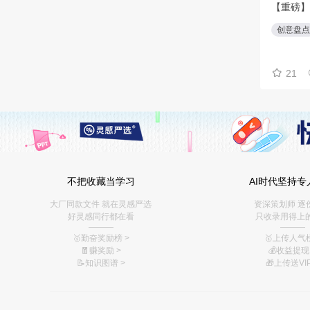
不把收藏当学习
AI时代坚持专
大厂同款文件 就在灵感严选
资深策划师 逐
好灵感同行都在看
只收录用得上
———
———
🥇勤奋奖励榜
>
🥇上传人气榜
🧧赚奖励
>
💰
收益提现 
📝知识图谱
>
🎁上传送VIP