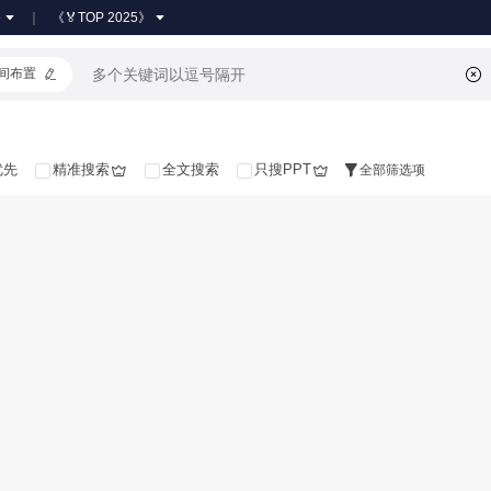
●
《🏅TOP 2025》
间布置
优先
精准搜索
全文搜索
只搜PPT
全部筛选项