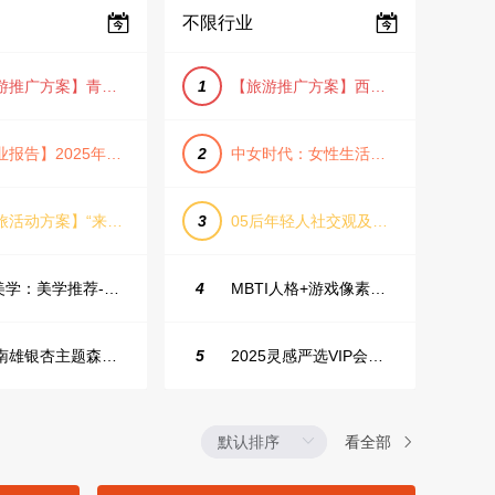
不限行业
【旅游推广方案】青岛城市活力与山海魅力旅游推广方案（PPT格式）
1
【旅游推广方案】西安城市旅游介绍PPT（古风/文化/历史）
【行业报告】2025年Q1证券行业薪酬趋势分析
2
中女时代：女性生活方式及消费洞察
【文旅活动方案】“来和月亮撞个满怀”文旅景区中秋露营音乐会团建拓展方案
3
05后年轻人社交观及行为研究2025
IME美学：美学推荐-飞猪旅行春节营销通案
4
MBTI人格+游戏像素风主题企业年会
韶关南雄银杏主题森林公园总体设计概念规划方案
5
2025灵感严选VIP会员手册【向团队介绍/采购报销用】
看全部