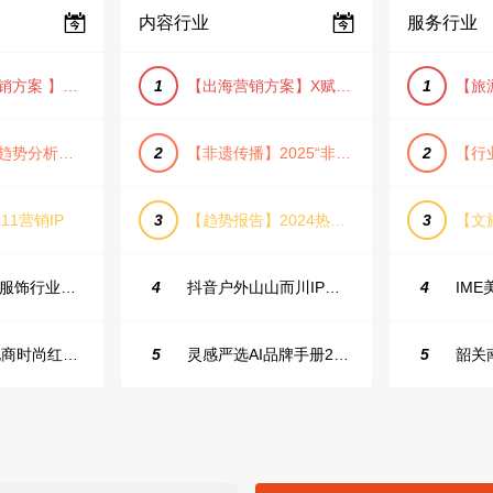
内容行业
服务行业
【小红书营销方案 】2025小红书节日大促节点大促IP营销方案
1
【出海营销方案】X赋能全球决策链成就中国科技品牌2025年营销方案（PDF格式）
1
【宠物消费趋势分析方案】2025年宠物市场消费报告（创意风/橙色风/数据驱动）
2
【非遗传播】2025“非遗融入现代生活”互联网平台助力非遗传播与消费专题报告（PDF格式）
2
11营销IP
3
【趋势报告】2024热议话题人群新趋势分析
3
23年小红书服饰行业蒲公英投放指南
4
抖音户外山山而川IP整合营销方案
4
2025抖音电商时尚红人之书
5
灵感严选AI品牌手册2025_9.0（下载原件更清晰）
5