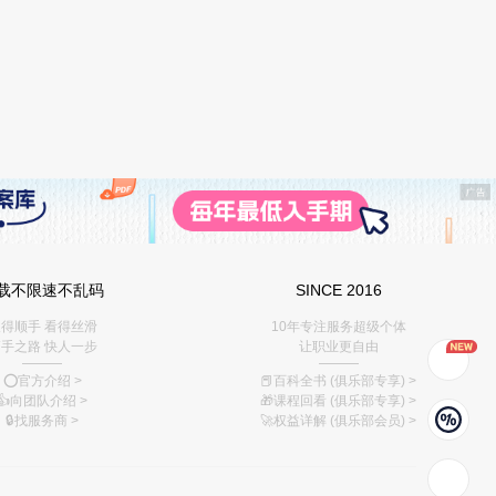
载不限速不乱码
SINCE 2016
得顺手 看得丝滑
10年专注服务超级个体
手之路 快人一步
让职业更自由
———
———
⭕️官方介绍
>
📕百科全书 (俱乐部专享)
>
👍向团队介绍
>
🎁课程回看 (俱乐部专享)
>
🔒找服务商
>
🚀权益详解 (俱乐部会员)
>