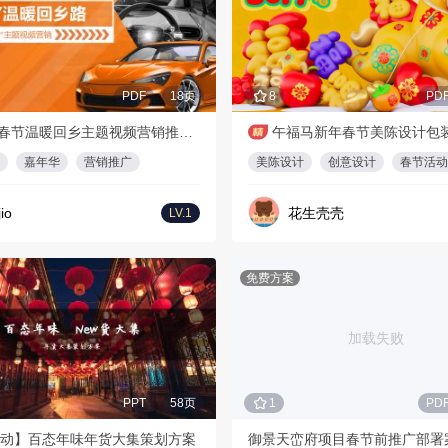
PDF
18页
8
PD
CNY春节温暖回乡主题视频营销推广方案
午福马新年春节美陈设计包
嘉年华
营销推广
美陈设计
创意设计
春节活动
jio
花生壳壳
LV.1
免费方案
加载失败
PPT
58页
1
PD
动】百态年味年货大集策划方案
御景天峦府项目春节前推广部署