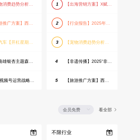
【宠物消费趋势分析方案】2025年宠物市场消费报告（创意风/橙色风/数据驱动）
1
【出海营销方案】X赋能全球决策链成就中国科技品牌2025年营销方案（PDF格式）
【旅游推广方案】西安城市旅游介绍PPT（古风/文化/历史）
2
【行业报告】2025年Q1证券行业薪酬趋势分析
蔚来汽车【开杠星期三】栏目brief
3
【宠物消费趋势分析方案】2025年宠物市场消费报告（创意风/橙色风/数据驱动）
韶关南雄银杏主题森林公园总体设计概念规划方案
4
【非遗传播】2025“非遗融入现代生活”互联网平台助力非遗传播与消费专题报告（PDF格式）
2025视频号运营战略：数据驱动增长全景指南
5
【旅游推广方案】西安城市旅游介绍PPT（古风/文化/历史）
看全部
不限行业