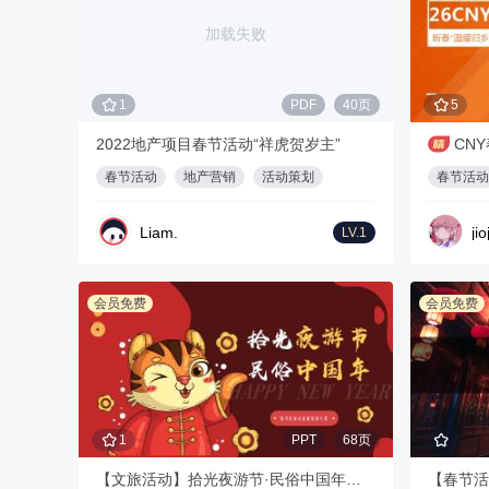
加载失败
1
PDF
40页
5
2022地产项目春节活动“祥虎贺岁主”
春节活动
地产营销
活动策划
春节活动
Liam.
jio
LV.1
会员免费
会员免费
1
PPT
68页
【文旅活动】拾光夜游节·民俗中国年春节活动策划方案
【春节活