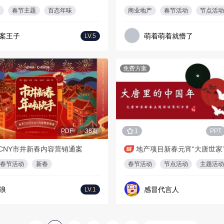
春节主题
百态年味
商业地产
春节活动
节点活动
案王子
萌着萌着就懵了
LV.5
免费方案
PDF
38页
1
PPT
CNY市井新春内容营销通案
春节活动
新春
春节活动
节点活动
主题活动
浪
感冒代言人
LV.1