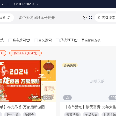
●
《🏅TOP 2025》
活动
高级搜索
优先
精准搜索
全文搜索
只搜PPT
全部筛选项
)
春节CNY(184份)
会员免费
加载失败
PPT
30页
PP
【春节活动】祥龙昂首·万象启新游园主题活动策划方案
龙年主题
游园会
春节活动
年货大集
财运主题