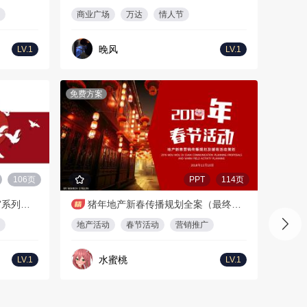
商业广场
万达
情人节
晚风
LV.1
LV.1
免费方案
106页
PPT
114页
地产项目新春元宵“大唐世家”系列活动策划方案
猪年地产新春传播规划全案（最终版）-春节返乡置业
地产活动
春节活动
营销推广
水蜜桃
LV.1
LV.1