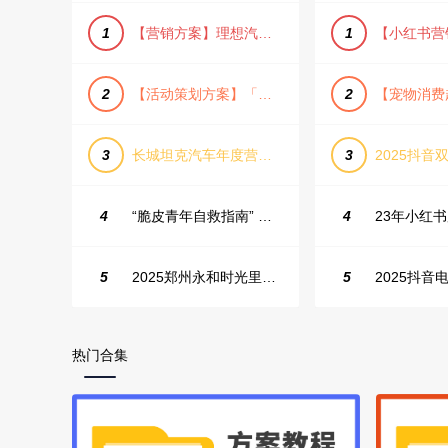
1
【营销方案】理想汽车车主露营户外旅行保客活动策划方案
1
2
【活动策划方案】「团圆盛景」趣味中秋游园会活动策划方案
2
3
长城坦克汽车年度营销活动方案
3
2025抖音双
4
“脆皮青年自救指南” 五一城市解压生活节活动策划案
4
5
2025郑州永和时光里高校街舞大赛活动策划方案
5
热门合集