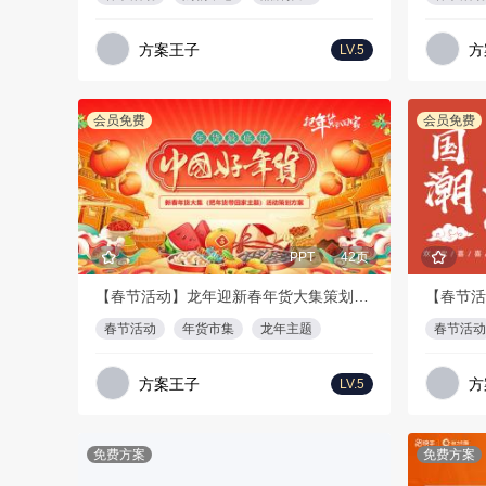
方案王子
方
LV.5
会员免费
会员免费
PPT
42页
【春节活动】龙年迎新春年货大集策划方案
春节活动
年货市集
龙年主题
春节活动
方案王子
方
LV.5
免费方案
免费方案