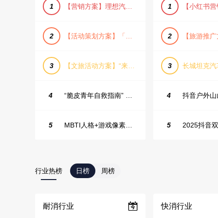
1
【营销方案】理想汽车车主露营户外旅行保客活动策划方案
1
2
【活动策划方案】「团圆盛景」趣味中秋游园会活动策划方案
2
3
【文旅活动方案】“来和月亮撞个满怀”文旅景区中秋露营音乐会团建拓展方案
3
4
“脆皮青年自救指南” 五一城市解压生活节活动策划案
4
5
MBTI人格+游戏像素风主题企业年会
5
2025抖音双
行业热榜
日榜
周榜
耐消行业
快消行业