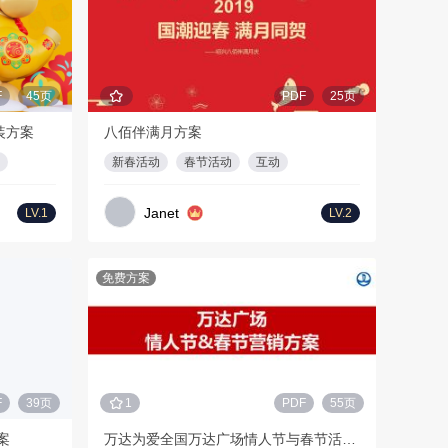
F
45页
PDF
25页
装方案
八佰伴满月方案
新春活动
春节活动
互动
Janet
LV.1
LV.2
免费方案
F
39页
1
PDF
55页
案
万达为爱全国万达广场情人节与春节活动策划方案