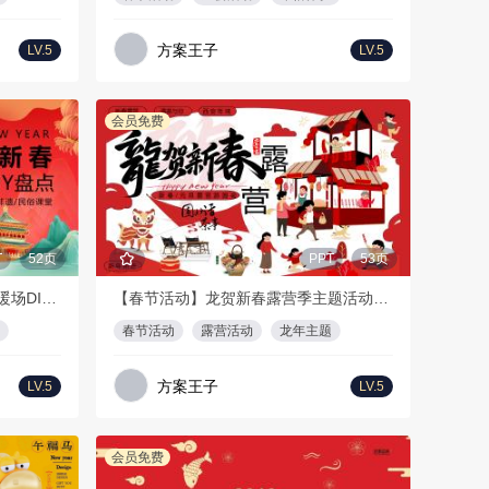
方案王子
LV.5
LV.5
会员免费
T
52页
PPT
53页
【春节活动】新春手工非遗课堂暖场DIY策划方案
【春节活动】龙贺新春露营季主题活动策划方案
春节活动
露营活动
龙年主题
方案王子
LV.5
LV.5
会员免费