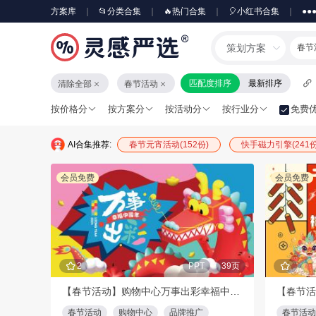
方案库
📂分类合集
🔥热门合集
🎈小红书合集
●●
策划方案
春节
匹配度排序
最新排序
清除全部
春节活动
按价格分
按方案分
按活动分
按行业分
免费
AI合集推荐:
春节元宵活动(152份)
快手磁力引擎(241份
会员免费
会员免费
2
PPT
39页
【春节活动】购物中心万事出彩幸福中国年营销活动方案
春节活动
购物中心
品牌推广
春节活动