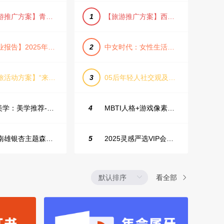
【旅游推广方案】青岛城市活力与山海魅力旅游推广方案（PPT格式）
1
【旅游推广方案】西安城市旅游介绍PPT（古风/文化/历史）
【行业报告】2025年Q1证券行业薪酬趋势分析
2
中女时代：女性生活方式及消费洞察
【文旅活动方案】“来和月亮撞个满怀”文旅景区中秋露营音乐会团建拓展方案
3
05后年轻人社交观及行为研究2025
IME美学：美学推荐-飞猪旅行春节营销通案
4
MBTI人格+游戏像素风主题企业年会
韶关南雄银杏主题森林公园总体设计概念规划方案
5
2025灵感严选VIP会员手册【向团队介绍/采购报销用】
看全部