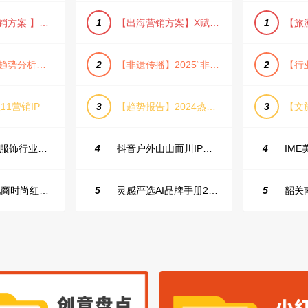
【小红书营销方案 】2025小红书节日大促节点大促IP营销方案
1
【出海营销方案】X赋能全球决策链成就中国科技品牌2025年营销方案（PDF格式）
1
【宠物消费趋势分析方案】2025年宠物市场消费报告（创意风/橙色风/数据驱动）
2
【非遗传播】2025“非遗融入现代生活”互联网平台助力非遗传播与消费专题报告（PDF格式）
2
11营销IP
3
【趋势报告】2024热议话题人群新趋势分析
3
23年小红书服饰行业蒲公英投放指南
4
抖音户外山山而川IP整合营销方案
4
2025抖音电商时尚红人之书
5
灵感严选AI品牌手册2025_9.0（下载原件更清晰）
5