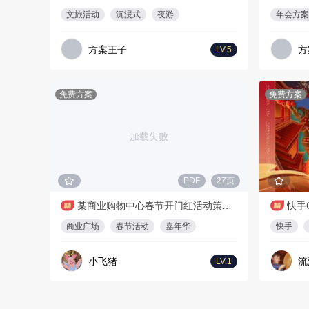
文旅活动
沉浸式
夜游
年会方案
方案王子
方
LV.5
免费方案
免费方案
加载失败
PDF
27页
某商业购物中心春节开门红活动策划方案
快手
商业广场
春节活动
嘉年华
快手
小飞猪
流
LV.1