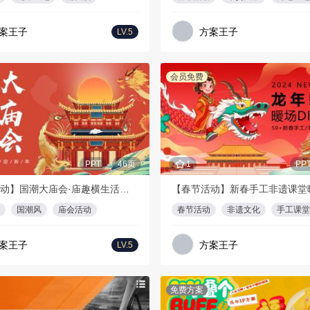
案王子
方案王子
LV.5
会员免费
PPT
46页
1
PP
【春节活动】国潮大庙会·庙趣横生活动策划方案
国潮风
庙会活动
春节活动
非遗文化
手工课堂
案王子
方案王子
LV.5
免费方案