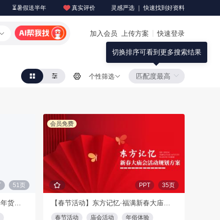
⏳暑假送半年
真实评价
灵感严选 ｜ 快速找到好资料
加入会员
上传方案
快速登录
切换排序可看到更多搜索结果
个性筛选
会员免费
T
51页
PPT
35页
【春节活动】泼天富贵·龙年大集年货节暖场活动方案
【春节活动】东方记忆·福满新春大庙会活动策划方案
春节活动
庙会活动
年俗体验