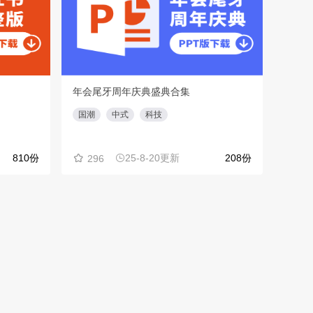
年会尾牙周年庆典盛典合集
【TO
国潮
中式
科技
品牌
810份
25-8-20更新
208份
296
50