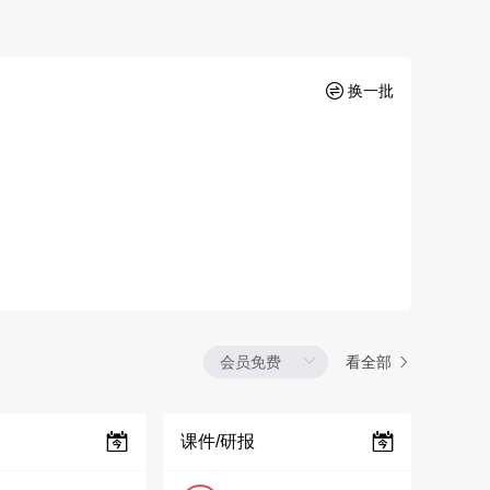
换一批
看全部
课件/研报