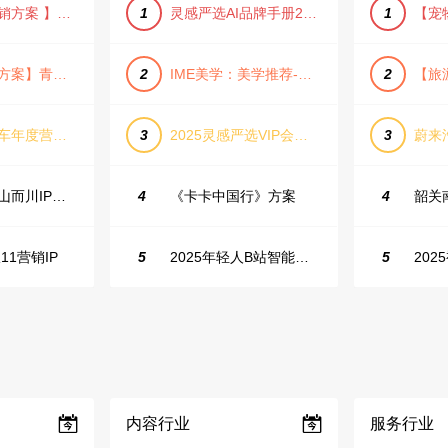
【小红书营销方案 】2025小红书节日大促节点大促IP营销方案
1
灵感严选AI品牌手册2025_9.0（下载原件更清晰）
1
【旅游推广方案】青岛城市活力与山海魅力旅游推广方案（PPT格式）
2
IME美学：美学推荐-飞猪旅行春节营销通案
2
长城坦克汽车年度营销活动方案
3
2025灵感严选VIP会员手册【向团队介绍/采购报销用】
3
抖音户外山山而川IP整合营销方案
4
《卡卡中国行》方案
4
11营销IP
5
2025年轻人B站智能生活家趋势报告
5
内容行业
服务行业