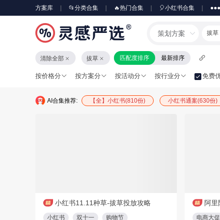
方案库
📂分类合集
🔥热门合集
🎈小红书合集
●●
策划方案
拔草
匹配度排序
最新排序
清除全部
拔草
按价格分
按方案分
按活动分
按行业分
免费
AI合集推荐:
【全】小红书(810份)
小红书通案(630份)
免费方案
免费方案
1
PDF
24页
小红书11.11种草-拔草投放攻略
阿里
小红书
双十一
购物节
电商大促