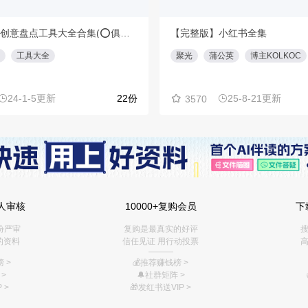
【重磅】创意盘点工具大全合集(⭕️俱乐部会员专享免费下载)
【完整版】小红书全集
工具大全
聚光
蒲公英
博主KOLKOC
24-1-5更新
22份
25-8-21更新
3570
人审核
10000+复购会员
下
份严审
复购是最真实的好评
搜
的资料
信任见证 用行动投票
高
———
 >
💰推荐赚钱榜
>
>
🔔社群矩阵
>
 >
🎁
发红书送VIP
>