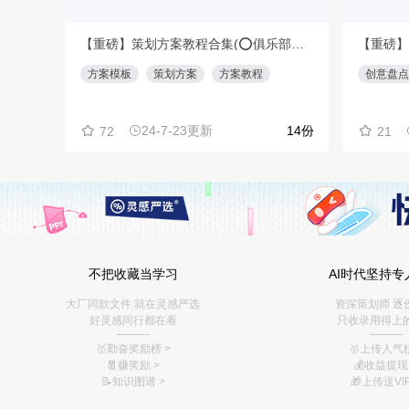
【重磅】策划方案教程合集(⭕️俱乐部会员专享免费下载)
方案模板
策划方案
方案教程
创意盘点
24-7-23更新
14份
72
21
不把收藏当学习
AI时代坚持专
大厂同款文件 就在灵感严选
资深策划师 逐
好灵感同行都在看
只收录用得上
———
———
🥇勤奋奖励榜
>
🥇上传人气榜
🧧赚奖励
>
💰
收益提现 
📝知识图谱
>
🎁上传送VIP