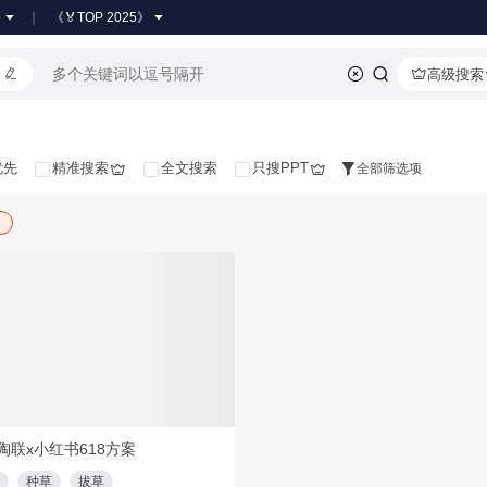
●
《🏅TOP 2025》
高级搜索
优先
精准搜索
全文搜索
只搜PPT
全部筛选项
加载失败
PDF
15页
陶联x小红书618方案
种草
拔草