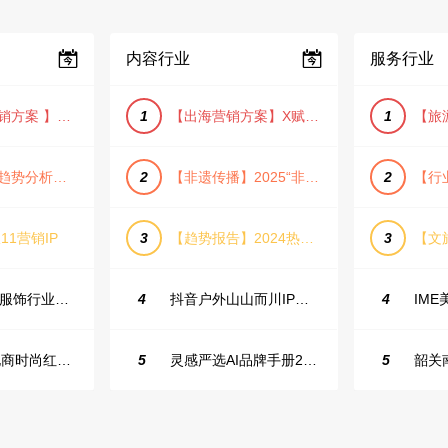
内容行业
服务行业
【小红书营销方案 】2025小红书节日大促节点大促IP营销方案
1
【出海营销方案】X赋能全球决策链成就中国科技品牌2025年营销方案（PDF格式）
1
【宠物消费趋势分析方案】2025年宠物市场消费报告（创意风/橙色风/数据驱动）
2
【非遗传播】2025“非遗融入现代生活”互联网平台助力非遗传播与消费专题报告（PDF格式）
2
11营销IP
3
【趋势报告】2024热议话题人群新趋势分析
3
23年小红书服饰行业蒲公英投放指南
4
抖音户外山山而川IP整合营销方案
4
2025抖音电商时尚红人之书
5
灵感严选AI品牌手册2025_9.0（下载原件更清晰）
5