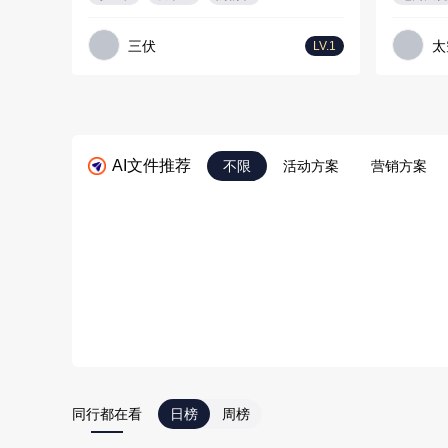
三伏
太
LV.1
AI文件推荐
不限
活动方案
营销方案
同行都在看
日榜
周榜