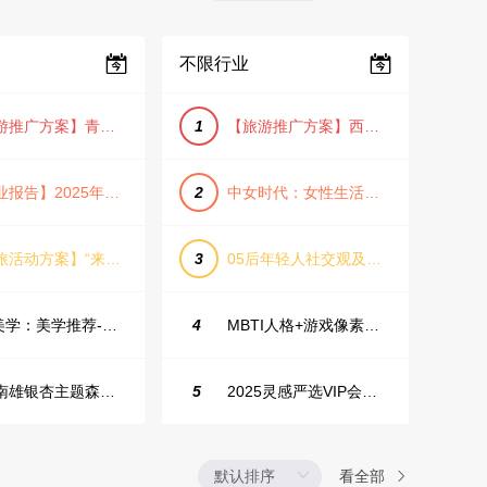
不限行业
【旅游推广方案】青岛城市活力与山海魅力旅游推广方案（PPT格式）
1
【旅游推广方案】西安城市旅游介绍PPT（古风/文化/历史）
【行业报告】2025年Q1证券行业薪酬趋势分析
2
中女时代：女性生活方式及消费洞察
【文旅活动方案】“来和月亮撞个满怀”文旅景区中秋露营音乐会团建拓展方案
3
05后年轻人社交观及行为研究2025
IME美学：美学推荐-飞猪旅行春节营销通案
4
MBTI人格+游戏像素风主题企业年会
韶关南雄银杏主题森林公园总体设计概念规划方案
5
2025灵感严选VIP会员手册【向团队介绍/采购报销用】
看全部