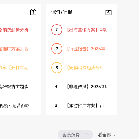
课件/研报
【宠物消费趋势分析方案】2025年宠物市场消费报告（创意风/橙色风/数据驱动）
1
【出海营销方案】X赋能全球决策链成就中国科技品牌2025年营销方案（PDF格式）
【旅游推广方案】西安城市旅游介绍PPT（古风/文化/历史）
2
【行业报告】2025年Q1证券行业薪酬趋势分析
蔚来汽车【开杠星期三】栏目brief
3
【宠物消费趋势分析方案】2025年宠物市场消费报告（创意风/橙色风/数据驱动）
韶关南雄银杏主题森林公园总体设计概念规划方案
4
【非遗传播】2025“非遗融入现代生活”互联网平台助力非遗传播与消费专题报告（PDF格式）
2025视频号运营战略：数据驱动增长全景指南
5
【旅游推广方案】西安城市旅游介绍PPT（古风/文化/历史）
看全部