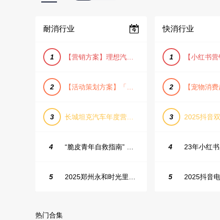
耐消行业
快消行业
1
【营销方案】理想汽车车主露营户外旅行保客活动策划方案
1
2
【活动策划方案】「团圆盛景」趣味中秋游园会活动策划方案
2
3
长城坦克汽车年度营销活动方案
3
2025抖音双
4
“脆皮青年自救指南” 五一城市解压生活节活动策划案
4
5
2025郑州永和时光里高校街舞大赛活动策划方案
5
热门合集