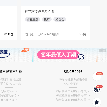
樱花季专题活动合集
用户
樱花主题
集市
游园会
TA
810份
25-3-20更新
35份
51
78
载不限速不乱码
SINCE 2016
得顺手 看得丝滑
10年专注服务超级个体
手之路 快人一步
让职业更自由
———
———
⭕️官方介绍
>
📕百科全书 (俱乐部专享)
>
👍向团队介绍
>
🎁课程回看 (俱乐部专享)
>
🔒找服务商
>
🚀权益详解 (俱乐部会员)
>