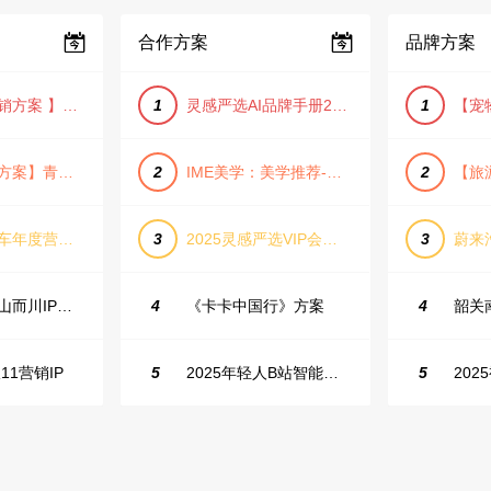
合作方案
品牌方案
【小红书营销方案 】2025小红书节日大促节点大促IP营销方案
1
灵感严选AI品牌手册2025_9.0（下载原件更清晰）
1
【旅游推广方案】青岛城市活力与山海魅力旅游推广方案（PPT格式）
2
IME美学：美学推荐-飞猪旅行春节营销通案
2
长城坦克汽车年度营销活动方案
3
2025灵感严选VIP会员手册【向团队介绍/采购报销用】
3
抖音户外山山而川IP整合营销方案
4
《卡卡中国行》方案
4
11营销IP
5
2025年轻人B站智能生活家趋势报告
5