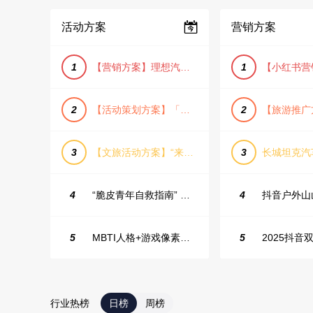
活动方案
营销方案
1
【营销方案】理想汽车车主露营户外旅行保客活动策划方案
1
2
【活动策划方案】「团圆盛景」趣味中秋游园会活动策划方案
2
3
【文旅活动方案】“来和月亮撞个满怀”文旅景区中秋露营音乐会团建拓展方案
3
4
“脆皮青年自救指南” 五一城市解压生活节活动策划案
4
5
MBTI人格+游戏像素风主题企业年会
5
2025抖音双
行业热榜
日榜
周榜