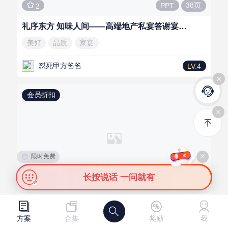
38页
PPT
2
礼序东方 知味人间——高端地产私宴答谢宴会活动方案
美好
品质
家宴
怼死甲方爸爸
LV.4
会员折扣
限时免费
长按说话 一问就有
31页
PPT
需
供
（内含4个主题方案）年会和私董会主题性到会餐饮
发布需求
发布资源
方案
合集
奖励
我
主题宴会
中式
梵高