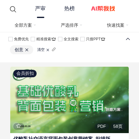
严审
热榜
全部方案
严选排序
快速找案
免费优先
精准搜索
全文搜索
只搜PPT
创意
清空
会员折扣
58页
PDF
优酸乳社交语言背面包装创意营销案_扫描版