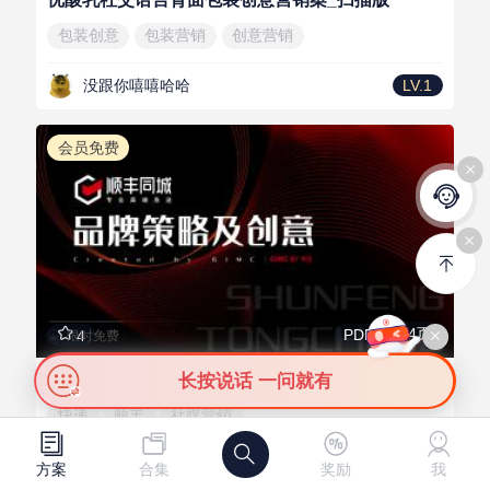
包装创意
包装营销
创意营销
没跟你嘻嘻哈哈
LV.1
会员免费
84页
PDF
4
限时免费
顺丰同城快递品牌策略及社媒创意传播方案
长按说话 一问就有
快递
顺丰
社媒营销
需
供
发布需求
发布资源
甲方爸爸的狗
LV.4
方案
合集
奖励
我