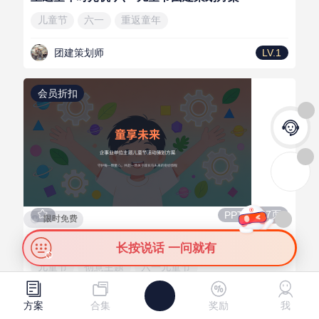
儿童节
六一
重返童年
团建策划师
LV.1
会员折扣
27页
PPT
限时免费
企事业单位“童享未来”主题儿童节活动策划方案
长按说话 一问就有
儿童节
创意主题
六一儿童节
需
供
发布需求
发布资源
团建策划师
LV.1
方案
合集
奖励
我