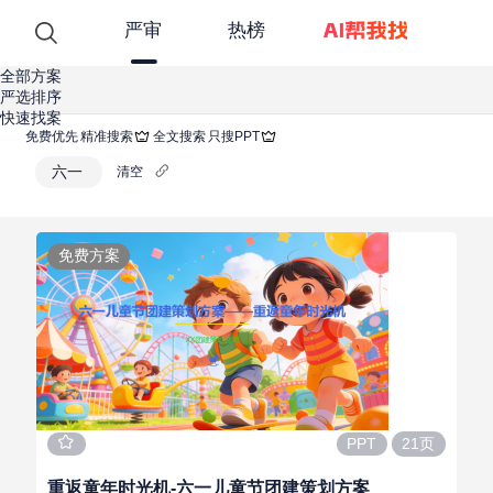
严审
热榜
全部方案
严选排序
快速找案
免费优先
精准搜索
全文搜索
只搜PPT
六一
清空
免费方案
21页
PPT
重返童年时光机-六一儿童节团建策划方案